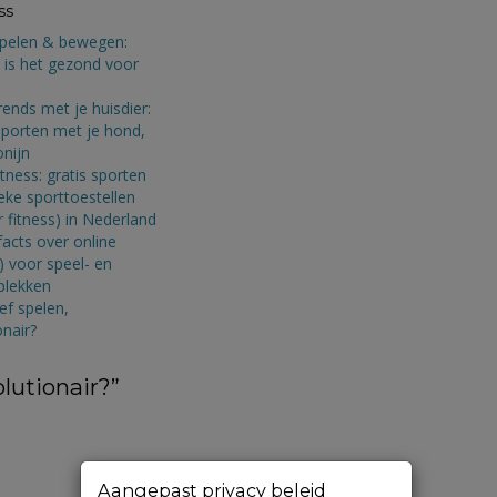
ss
spelen & bewegen:
is het gezond voor
rends met je huisdier:
porten met je hond,
onijn
itness: gratis sporten
eke sporttoestellen
 fitness) in Nederland
facts over online
) voor speel- en
lekken
ief spelen,
onair?
olutionair?
”
Aangepast privacy beleid