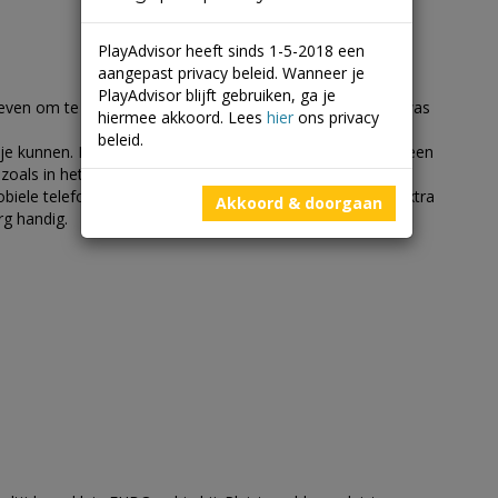
PlayAdvisor heeft sinds 1-5-2018 een
aangepast privacy beleid. Wanneer je
PlayAdvisor blijft gebruiken, ga je
ven om te controleren of ik echt niks aan het vergeten was
hiermee akkoord. Lees
hier
ons privacy
beleid.
ijstje kunnen. De meeste pretparken hebben tegenwoordig een
ls in het artikel al gezegd is zijn foto’s erg leuk. Het is
obiele telefoon leeg raakt door al dit fotograveren. Dus extra
Akkoord & doorgaan
rg handig.