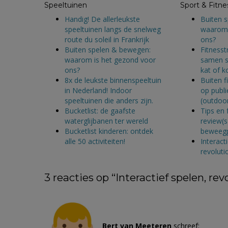
Speeltuinen
Sport & Fitne
Handig! De allerleukste
Buiten 
speeltuinen langs de snelweg
waarom 
route du soleil in Frankrijk
ons?
Buiten spelen & bewegen:
Fitnesst
waarom is het gezond voor
samen s
ons?
kat of k
8x de leukste binnenspeeltuin
Buiten f
in Nederland! Indoor
op publi
speeltuinen die anders zijn.
(outdoor
Bucketlist: de gaafste
Tips en 
waterglijbanen ter wereld
review(s
Bucketlist kinderen: ontdek
beweegp
alle 50 activiteiten!
Interact
revoluti
3 reacties op “
Interactief spelen, rev
Bert van Meeteren
schreef: