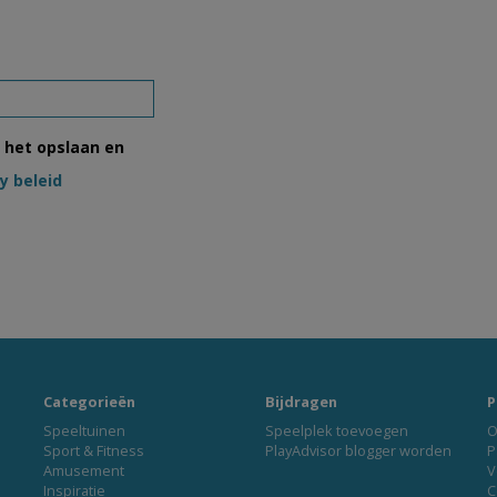
t het opslaan en
y beleid
Categorieën
Bijdragen
P
Speeltuinen
Speelplek toevoegen
O
Sport & Fitness
PlayAdvisor blogger worden
P
Amusement
V
Inspiratie
C