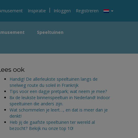
|
Amusement
Inspiratie
Inloggen
Registreren
Amusement
Speeltuinen
Lees ook
Handig! De allerleukste speeltuinen langs de
snelweg route du soleil in Frankrijk
Tips voor een dagje pretpark; wat neem je mee?
8x de leukste binnenspeeltuin in Nederland! Indoor
speeltuinen die anders zijn.
Wat schommelen je leert…, en dat is meer dan je
denkt!
Heb jij de gaafste speeltuinen ter wereld al
bezocht? Bekijk nu onze top 10!