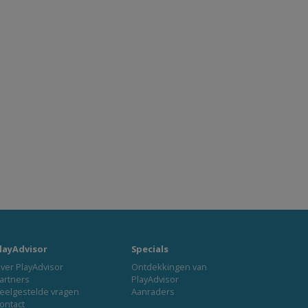
layAdvisor
Specials
ver PlayAdvisor
Ontdekkingen van
artners
PlayAdvisor
eelgestelde vragen
Aanraders
ontact