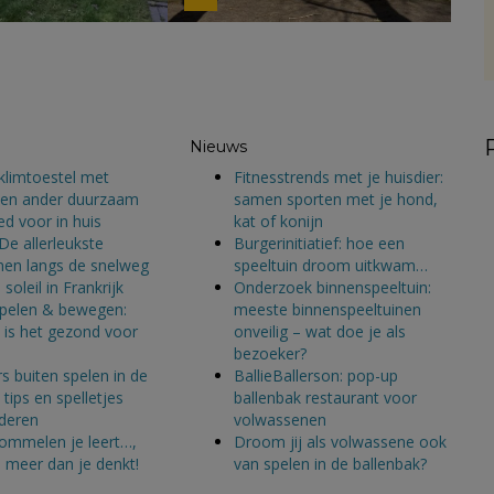
Nieuws
klimtoestel met
Fitnesstrends met je huisdier:
n en ander duurzaam
samen sporten met je hond,
d voor in huis
kat of konijn
De allerleukste
Burgerinitiatief: hoe een
nen langs de snelweg
speeltuin droom uitkwam…
soleil in Frankrijk
Onderzoek binnenspeeltuin:
spelen & bewegen:
meeste binnenspeeltuinen
is het gezond voor
onveilig – wat doe je als
bezoeker?
s buiten spelen in de
BallieBallerson: pop-up
tips en spelletjes
ballenbak restaurant voor
nderen
volwassenen
ommelen je leert…,
Droom jij als volwassene ook
s meer dan je denkt!
van spelen in de ballenbak?