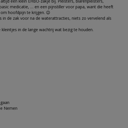
tijd een klein EHBO-zakje bij. Pleisters, blarenpleisters,
asic medicatie, … en een pijnstiller voor papa, want die heeft
 om hoofdpijn te krijgen. 😉
in de zak voor na de waterattracties, niets zo vervelend als
leintjes in de lange wachtrij wat bezig te houden.
g gaan
 te Nemen