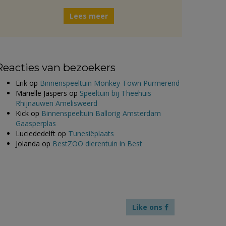
Lees meer
Reacties van bezoekers
Erik
op
Binnenspeeltuin Monkey Town Purmerend
Marielle Jaspers
op
Speeltuin bij Theehuis
Rhijnauwen Amelisweerd
Kick
op
Binnenspeeltuin Ballorig Amsterdam
Gaasperplas
Luciededelft
op
Tunesiëplaats
Jolanda
op
BestZOO dierentuin in Best
Like ons