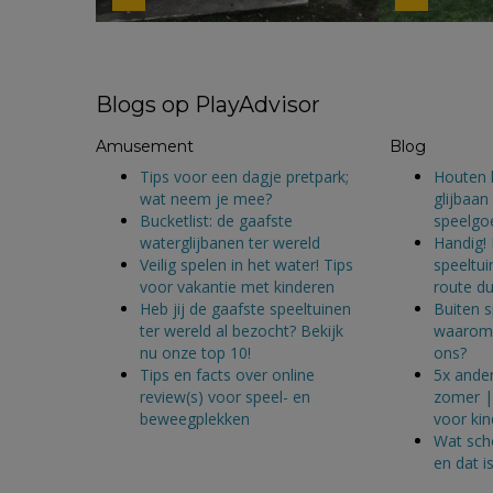
Blogs op PlayAdvisor
Amusement
Blog
Tips voor een dagje pretpark;
Houten 
wat neem je mee?
glijbaa
Bucketlist: de gaafste
speelgoe
waterglijbanen ter wereld
Handig! 
Veilig spelen in het water! Tips
speeltui
voor vakantie met kinderen
route du 
Heb jij de gaafste speeltuinen
Buiten 
ter wereld al bezocht? Bekijk
waarom 
nu onze top 10!
ons?
Tips en facts over online
5x ander
review(s) voor speel- en
zomer | 
beweegplekken
voor ki
Wat sch
en dat i