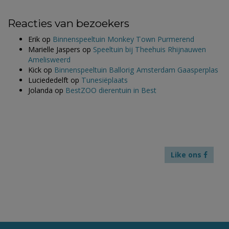
Reacties van bezoekers
Erik
op
Binnenspeeltuin Monkey Town Purmerend
Marielle Jaspers
op
Speeltuin bij Theehuis Rhijnauwen
Amelisweerd
Kick
op
Binnenspeeltuin Ballorig Amsterdam Gaasperplas
Luciededelft
op
Tunesiëplaats
Jolanda
op
BestZOO dierentuin in Best
Like ons