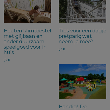
Houten klimtoestel
Tips voor een dagje
met glijbaan en
pretpark; wat
ander duurzaam
neem je mee?
speelgoed voor in
0
huis
0
Handig! De