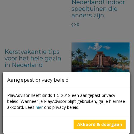
Nederland! Indoor
speeltuinen die
anders zijn.
0
Kerstvakantie tips
voor het hele gezin
in Nederland
0
Aangepast privacy beleid
Bucketlist: de
PlayAdvisor heeft sinds 1-5-2018 een aangepast privacy
gaafste
beleid. Wanneer je PlayAdvisor blijft gebruiken, ga je hiermee
waterglijbanen ter
akkoord. Lees
hier
ons privacy beleid.
wereld
0
Akkoord & doorgaan