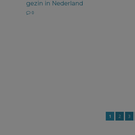
gezin in Nederland
0
1
2
3