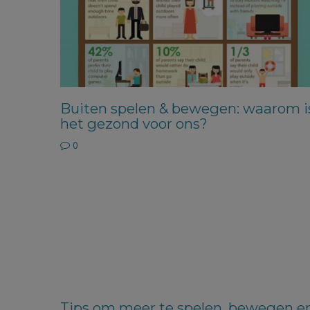
Buiten spelen & bewegen: waarom i
het gezond voor ons?
0
Tips om meer te spelen, bewegen e