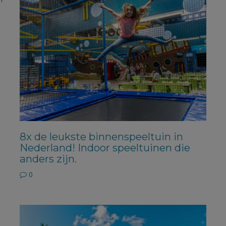
8x de leukste binnenspeeltuin in
Nederland! Indoor speeltuinen die
anders zijn.
0