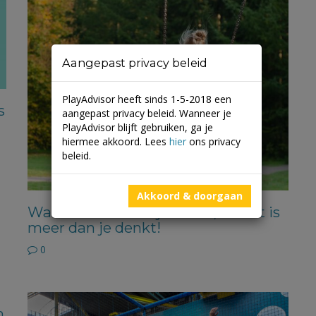
Aangepast privacy beleid
PlayAdvisor heeft sinds 1-5-2018 een
s
aangepast privacy beleid. Wanneer je
PlayAdvisor blijft gebruiken, ga je
hiermee akkoord. Lees
hier
ons privacy
beleid.
Akkoord & doorgaan
Wat schommelen je leert…, en dat is
meer dan je denkt!
0
n