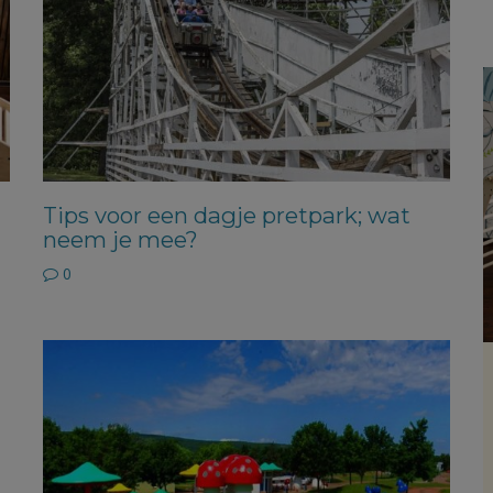
Tips voor een dagje pretpark; wat
neem je mee?
0