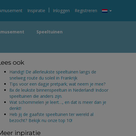
|
Amusement
Inspiratie
Inloggen
Registreren
Amusement
Speeltuinen
Lees ook
Handig! De allerleukste speeltuinen langs de
snelweg route du soleil in Frankrijk
Tips voor een dagje pretpark; wat neem je mee?
8x de leukste binnenspeeltuin in Nederland! Indoor
speeltuinen die anders zijn.
Wat schommelen je leert…, en dat is meer dan je
denkt!
Heb jij de gaafste speeltuinen ter wereld al
bezocht? Bekijk nu onze top 10!
Meer inpiratie