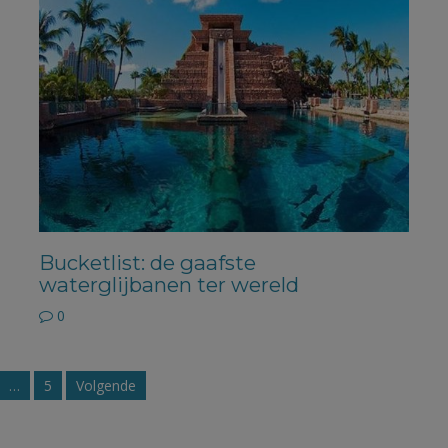
Bucketlist: de gaafste
waterglijbanen ter wereld
0
…
5
Volgende