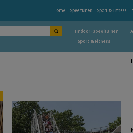
Home
Speeltuinen
Sport & Fitness
(Indoor) speeltuinen
Sport & Fitness