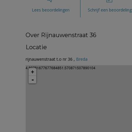
Lees beoordelingen
Schrijf een beoordeling
Over Rijnauwenstraat 36
Locatie
rijnauwenstraat t.o nr 36 ,
Breda
4.80781677677684851.570871507890104
+
-