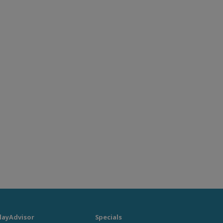
layAdvisor
Specials