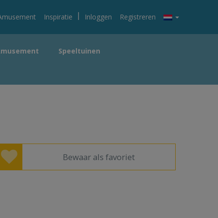
|
Amusement
Inspiratie
Inloggen
Registreren
Amusement
Speeltuinen
Bewaar als favoriet