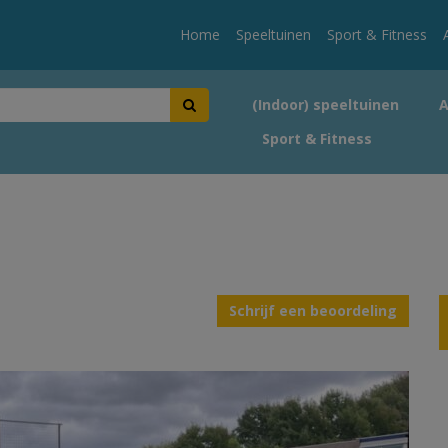
Home
Speeltuinen
Sport & Fitness
(Indoor) speeltuinen
Sport & Fitness
Schrijf een beoordeling