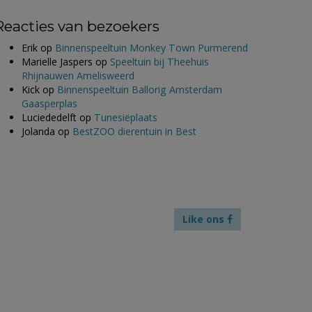
Reacties van bezoekers
Erik
op
Binnenspeeltuin Monkey Town Purmerend
Marielle Jaspers
op
Speeltuin bij Theehuis
Rhijnauwen Amelisweerd
Kick
op
Binnenspeeltuin Ballorig Amsterdam
Gaasperplas
Luciededelft
op
Tunesiëplaats
Jolanda
op
BestZOO dierentuin in Best
Like ons