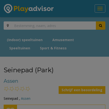
Toggl
navig
(Indoor) speeltuinen
Amusement
Speeltuinen
Sport & Fitness
Seinepad (Park)
Assen
Schrijf een beoordeling
Seinepad ,
Assen