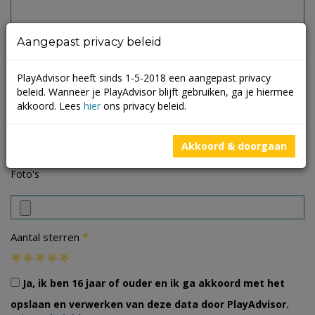
Aangepast privacy beleid
PlayAdvisor heeft sinds 1-5-2018 een aangepast privacy
beleid. Wanneer je PlayAdvisor blijft gebruiken, ga je hiermee
akkoord. Lees
hier
ons privacy beleid.
Akkoord & doorgaan
Foto's
*
Aantal sterren
Ja, ik ben 16 jaar of ouder en ik ga akkoord met het
opslaan en verwerken van deze data door PlayAdvisor.