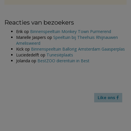
Reacties van bezoekers
Erik
op
Binnenspeeltuin Monkey Town Purmerend
Marielle Jaspers
op
Speeltuin bij Theehuis Rhijnauwen
Amelisweerd
Kick
op
Binnenspeeltuin Ballorig Amsterdam Gaasperplas
Luciededelft
op
Tunesiëplaats
Jolanda
op
BestZOO dierentuin in Best
Like ons