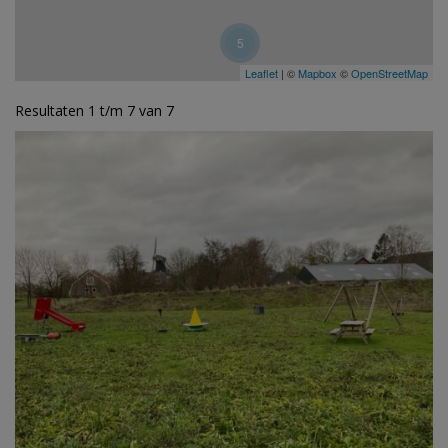
5
Leaflet
| ©
Mapbox
©
OpenStreetMap
Resultaten 1 t/m 7 van 7