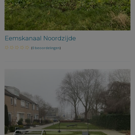
Eemskanaal Noordzijde
(
0 beoordelingen
)