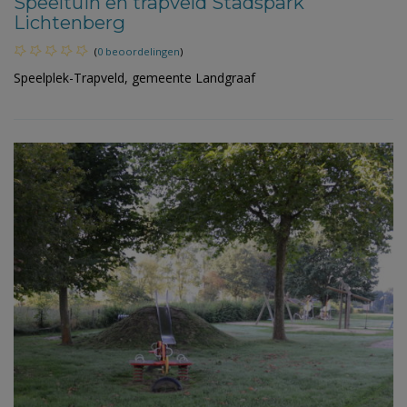
Speeltuin en trapveld Stadspark
Lichtenberg
(
0 beoordelingen
)
Speelplek-Trapveld, gemeente Landgraaf