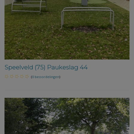
Speelveld (75) Paukeslag 44
(
0 beoordelingen
)