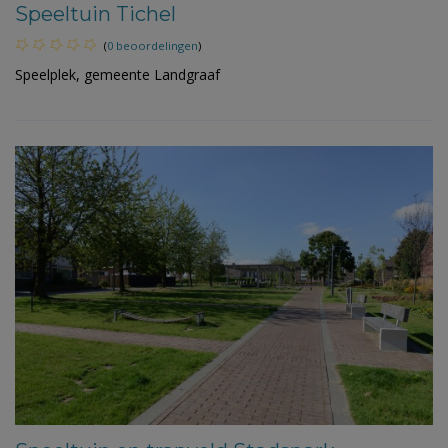
Speeltuin Tichel
(
0 beoordelingen
)
Speelplek, gemeente Landgraaf