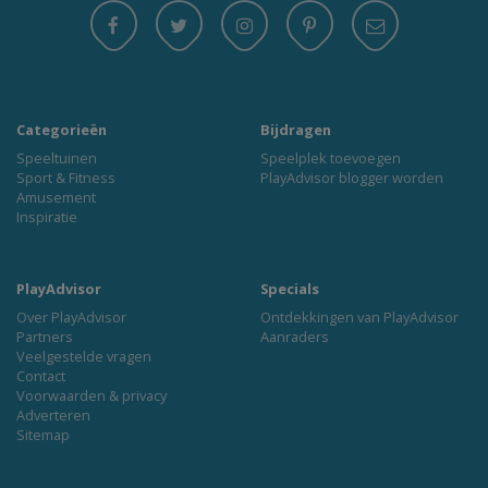
Categorieën
Bijdragen
Speeltuinen
Speelplek toevoegen
Sport & Fitness
PlayAdvisor blogger worden
Amusement
Inspiratie
PlayAdvisor
Specials
Over PlayAdvisor
Ontdekkingen van PlayAdvisor
Partners
Aanraders
Veelgestelde vragen
Contact
Voorwaarden & privacy
Adverteren
Sitemap