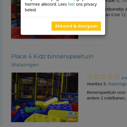
Aalscholverlaan 5,
Zei
hiermee akkoord. Lees
hier
ons privacy
Indoor speelparadijs 
beleid.
kinderen van 0 tot 12
Akkoord & doorgaan
Place 4 Kidz binnenspeeltuin
Wateringen
(
0 
Veenbes 9,
Wateringe
Binnenspeeltuin voor 
andere 2 rodelbanen, 4