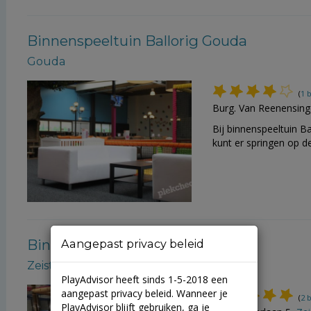
Binnenspeeltuin Ballorig Gouda
Gouda
(
1 
Burg. Van Reenensing
Bij binnenspeeltuin Ba
kunt er springen op d
Binnenspeeltuin Jungle Gemz
Aangepast privacy beleid
Zeist
PlayAdvisor heeft sinds 1-5-2018 een
aangepast privacy beleid. Wanneer je
(
2 
PlayAdvisor blijft gebruiken, ga je