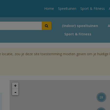
Home
Speeltuinen
Sport & Fitness
(Indoor) speeltuinen
Sport & Fitness
e locatie, zou je deze site toestemming moeten geven om je huidige lo
+
-
28