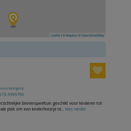
Leaflet
| ©
Mapbox
©
OpenStreetMap
beoordelingen
)
073-5995750
zichtelijke binnenspeeltuin geschikt voor kinderen tot
ale plek om een kinderfeestje te...
lees verder