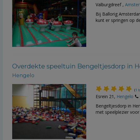
Valburgdreef ,
Amste
Bij Ballorig Amsterdam
kunt er springen op d
Overdekte speeltuin Bengeltjesdorp in 
Hengelo
(
1 
Esrein 21,
Hengelo
Bengeltjesdorp in Hen
met speelplezier voor 