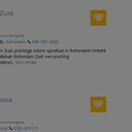
 Zuid
beoordelingen
)
40,
Rotterdam
088 700 4200
 Zuid: prachtige indoor speeltuin in Rotterdam! Ontdek
allebak Rotterdam Zuid: een prachtig
nderen...
lees verder
isse
beoordelingen
)
isse
0181-870111