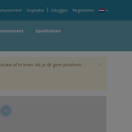
|
Amusement
Inspiratie
Inloggen
Registreren
Amusement
Speeltuinen
×
catie af te lezen. Als je dit geen probleem
4