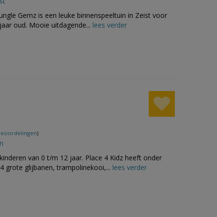
st
Jungle Gemz is een leuke binnenspeeltuin in Zeist voor
 jaar oud. Mooie uitdagende...
lees verder
beoordelingen
)
n
kinderen van 0 t/m 12 jaar. Place 4 Kidz heeft onder
 grote glijbanen, trampolinekooi,...
lees verder