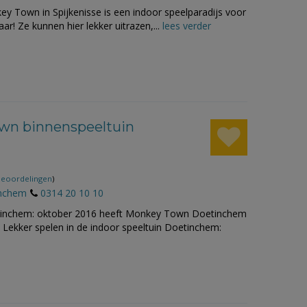
y Town in Spijkenisse is een indoor speelparadijs voor
aar! Ze kunnen hier lekker uitrazen,...
lees verder
wn binnenspeeltuin
beoordelingen
)
nchem
0314 20 10 10
etinchem: oktober 2016 heeft Monkey Town Doetinchem
Lekker spelen in de indoor speeltuin Doetinchem: