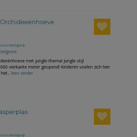
rk Orchideeënhoeve
beoordelingen
)
ttelgeest
ideeënhoeve met jungle-thema! Jungle-stijl
.000 vierkante meter geopend! Kinderen voelen zich hier
het...
lees verder
asperplas
beoordelingen
)