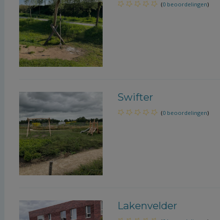
(
0 beoordelingen
)
Swifter
(
0 beoordelingen
)
Lakenvelder