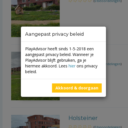
(
0 beoordelingen
)
Aangepast privacy beleid
PlayAdvisor heeft sinds 1-5-2018 een
Rode Geus
aangepast privacy beleid. Wanneer je
PlayAdvisor blijft gebruiken, ga je
(
0 beoordelingen
)
hiermee akkoord. Lees
hier
ons privacy
beleid.
Akkoord & doorgaan
Holsteiner
(
0 beoordelingen
)