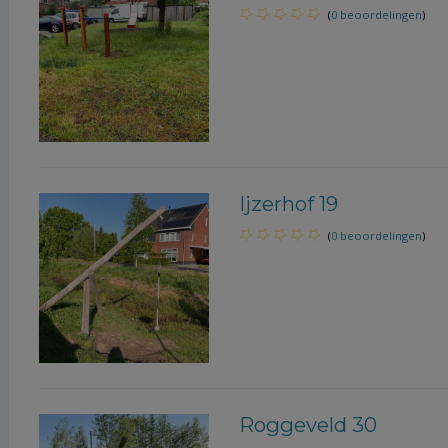
(
0 beoordelingen
)
Ijzerhof 19
(
0 beoordelingen
)
Roggeveld 30