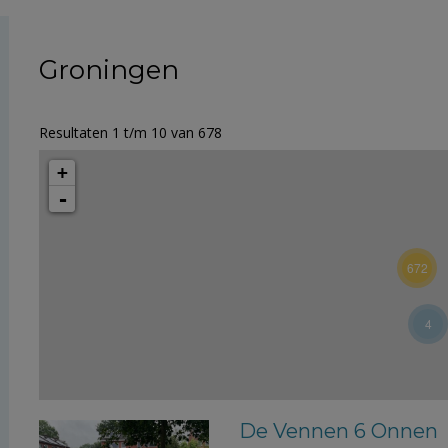
Groningen
Resultaten 1 t/m 10 van 678
+
-
672
4
De Vennen 6 Onnen