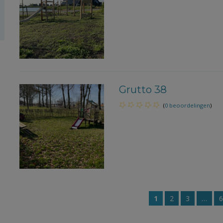
Grutto 38
(
0 beoordelingen
)
1
2
3
…
6