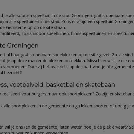
je alle soorten speeltuin in de stad Groningen: gratis openbare speel
ijna alle speeltuinen in de stad. Zo is er altijd een speeltuin Groning
n de Gemeente op op de site staan.
iliteerd, zoals indoor speeltuinen, binnenspeeltuinen en speeltuinen
te Groningen
l haar gratis openbare speelplekken op de site gezet. Zo zie vind je 
lpt je op deze manier de plekken ontdekken. Misschien wist je die ene
ou vermoeden. Dankzij het overzicht op de kaart vind je álle gemeentel
 al bezocht?
ss, voetbalveld, basketbal en skatebaan
 realiseert voor burgers maar ook sportplekken? Zo zijn er skatebane
dek alle sportplekken in de gemeente en ga lekker sporten of nodig je
 en wil je ons (en de gemeente) laten weten hoe je de plek ervaart? S
weten zij wat ze kunnen verwachten.