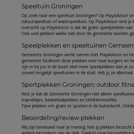
Speeltuin Groningen
Op zoek naar een speeltuin Groningen? Op PlayAdvisor vind 
natuurspeeltuin of waterspeeltuin. Op PlayAdvisor vind je b
overzicht op PlayAdvisor is dat de gratis speelplekken va
Ook veel plekken welke niet door de gemeente worden gefac
Speelplekken en speeltuinen Gemeen
Gemeente Groningen werkt samen met PlayAdvisor en heeft a
gemeente faciliteert deze plekken voor haar burgers en he
zijn er bij jou in de buurt veel meer speelplekken dan je z
zoveel mogelijk speeltuinen in de stad. Heb jij ze allemaal
Sportplekken Groningen: outdoor fitne
Wist je dat de Gemeente Groningen niet alleen speeltuinen
trapveldjes, basketbalplekken en tafeltennistafels.
Fijne plekken om gratis te sporten in de buitenlucht. Ont
Beoordeling/review plekken
Wij zijn benieuwd naar je mening: heb jij plekken bezocht
andere bezoekers van de plek. Dankzij jouw beoordeling 