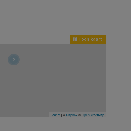
Toon kaart
2
Leaflet
| ©
Mapbox
©
OpenStreetMap