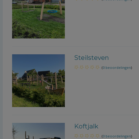
Steilsteven
(
0 beoordelingen
)
Koftjalk
(
0 beoordelingen
)