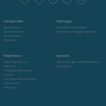
Categorieën
Bijdragen
Speeltuinen
Speelplek toevoegen
Sport & Fitness
PlayAdvisor blogger worden
Amusement
Inspiratie
PlayAdvisor
Specials
Over PlayAdvisor
Ontdekkingen van PlayAdvisor
Partners
Aanraders
Veelgestelde vragen
Contact
Voorwaarden & privacy
Adverteren
Sitemap