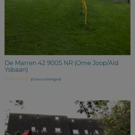
De Marren 42 9005 NR (Ome Joop/Ald
Ysbaan)
(
0 beoordelingen
)