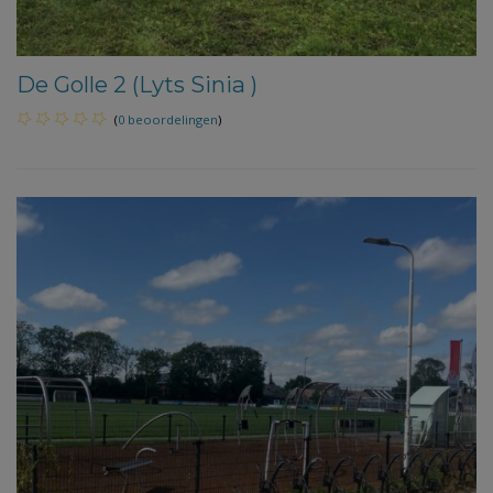
De Golle 2 (Lyts Sinia )
(
0 beoordelingen
)