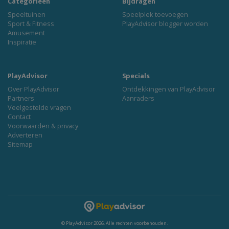
Categorieën
Bijdragen
Speeltuinen
Speelplek toevoegen
Sport & Fitness
PlayAdvisor blogger worden
Amusement
Inspiratie
PlayAdvisor
Specials
Over PlayAdvisor
Ontdekkingen van PlayAdvisor
Partners
Aanraders
Veelgestelde vragen
Contact
Voorwaarden & privacy
Adverteren
Sitemap
© PlayAdvisor 2026. Alle rechten voorbehouden.