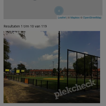
4
Leaflet
| ©
Mapbox
©
OpenStreetMap
Resultaten 1 t/m 10 van 119