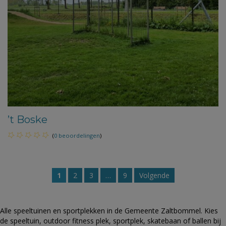
’t Boske
(
0 beoordelingen
)
1
2
3
…
9
Volgende
Alle speeltuinen en sportplekken in de Gemeente Zaltbommel. Kies
de speeltuin, outdoor fitness plek, sportplek, skatebaan of ballen bij