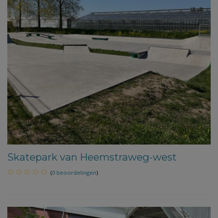
Skatepark van Heemstraweg-west
(
0 beoordelingen
)