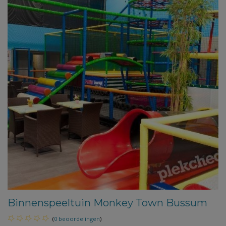
Binnenspeeltuin Monkey Town Bussum
(
0 beoordelingen
)