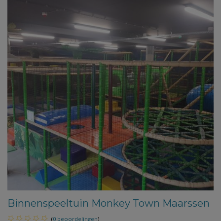
Binnenspeeltuin Monkey Town Maarssen
(
0 beoordelingen
)