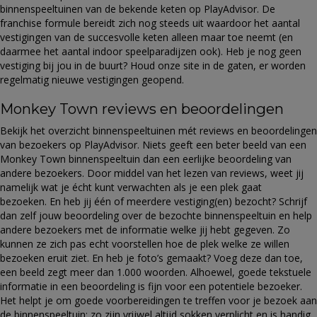
binnenspeeltuinen van de bekende keten op PlayAdvisor. De
franchise formule bereidt zich nog steeds uit waardoor het aantal
vestigingen van de succesvolle keten alleen maar toe neemt (en
daarmee het aantal indoor speelparadijzen ook). Heb je nog geen
vestiging bij jou in de buurt? Houd onze site in de gaten, er worden
regelmatig nieuwe vestigingen geopend.
Monkey Town reviews en beoordelingen
Bekijk het overzicht binnenspeeltuinen mét reviews en beoordelingen
van bezoekers op PlayAdvisor. Niets geeft een beter beeld van een
Monkey Town binnenspeeltuin dan een eerlijke beoordeling van
andere bezoekers. Door middel van het lezen van reviews, weet jij
namelijk wat je écht kunt verwachten als je een plek gaat
bezoeken. En heb jij één of meerdere vestiging(en) bezocht? Schrijf
dan zelf jouw beoordeling over de bezochte binnenspeeltuin en help
andere bezoekers met de informatie welke jij hebt gegeven. Zo
kunnen ze zich pas echt voorstellen hoe de plek welke ze willen
bezoeken eruit ziet. En heb je foto’s gemaakt? Voeg deze dan toe,
een beeld zegt meer dan 1.000 woorden. Alhoewel, goede tekstuele
informatie in een beoordeling is fijn voor een potentiele bezoeker.
Het helpt je om goede voorbereidingen te treffen voor je bezoek aan
de binnenspeeltuin: zo zijn vrijwel altijd sokken verplicht en is handig