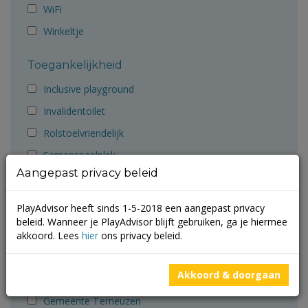
WiFi
Winkeltje
Toegankelijkheid
Inclusive playground
Invalidentoilet
Rolstoelvriendelijk
Samenspeelplek
Aangepast privacy beleid
Aanbevolen door
PlayAdvisor heeft sinds 1-5-2018 een aangepast privacy
Ballorig
beleid. Wanneer je PlayAdvisor blijft gebruiken, ga je hiermee
Cruyff Foundation
akkoord. Lees
hier
ons privacy beleid.
Gemeente Groningen
Akkoord & doorgaan
Gemeente Molenlanden
Gemeente Terneuzen