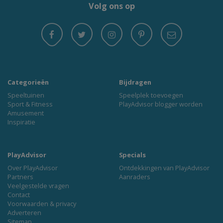
Volg ons op
Categorieën
Bijdragen
Speeltuinen
Speelplek toevoegen
Sport & Fitness
PlayAdvisor blogger worden
Amusement
Inspiratie
PlayAdvisor
Specials
Over PlayAdvisor
Ontdekkingen van PlayAdvisor
Partners
Aanraders
Veelgestelde vragen
Contact
Voorwaarden & privacy
Adverteren
Sitemap