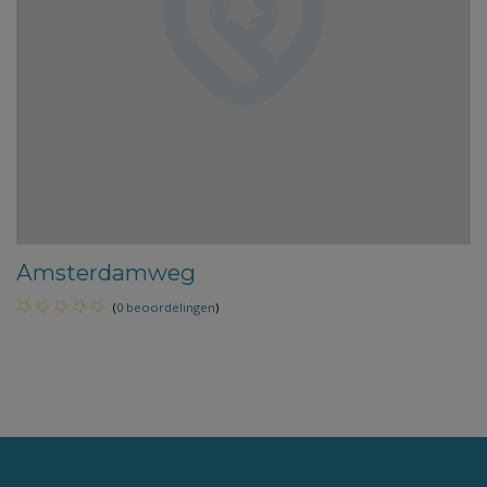
Amsterdamweg
(
0 beoordelingen
)