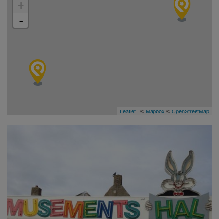
+
-
Leaflet
| ©
Mapbox
©
OpenStreetMap