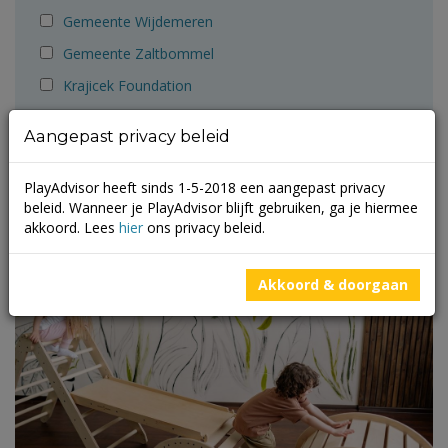
Gemeente Wijdemeren
Gemeente Zaltbommel
Krajicek Foundation
Monkey Town
Aangepast privacy beleid
Playadvisor
ZB1
PlayAdvisor heeft sinds 1-5-2018 een aangepast privacy
beleid. Wanneer je PlayAdvisor blijft gebruiken, ga je hiermee
akkoord. Lees
hier
ons privacy beleid.
Blog
Akkoord & doorgaan