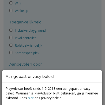
WiFi
Winkeltje
Toegankelijkheid
Inclusive playground
Invalidentoilet
Rolstoelvriendelijk
Samenspeelplek
Aanbevolen door
Ballorig
Aangepast privacy beleid
Cruyff Foundation
Gemeente Groningen
PlayAdvisor heeft sinds 1-5-2018 een aangepast privacy
beleid. Wanneer je PlayAdvisor blijft gebruiken, ga je hiermee
Gemeente Molenlanden
akkoord. Lees
hier
ons privacy beleid.
Gemeente Terneuzen