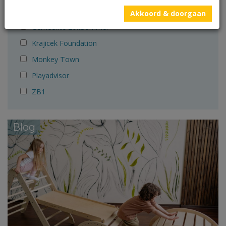
Gemeente Wijdemeren
Akkoord & doorgaan
Gemeente Zaltbommel
Krajicek Foundation
Monkey Town
Playadvisor
ZB1
Blog