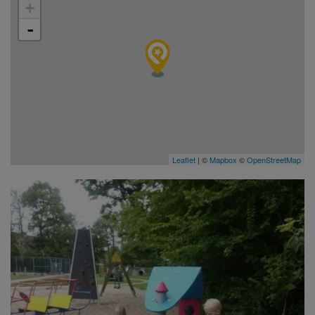
+
-
Leaflet
| ©
Mapbox
©
OpenStreetMap