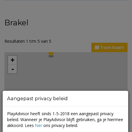
Brakel
Resultaten 1 t/m 5 van 5
Toon kaart
+
-
Aangepast privacy beleid
2
PlayAdvisor heeft sinds 1-5-2018 een aangepast privacy
2
beleid. Wanneer je PlayAdvisor blijft gebruiken, ga je hiermee
Leaflet
| ©
Mapbox
©
OpenStreetMap
akkoord. Lees
hier
ons privacy beleid.