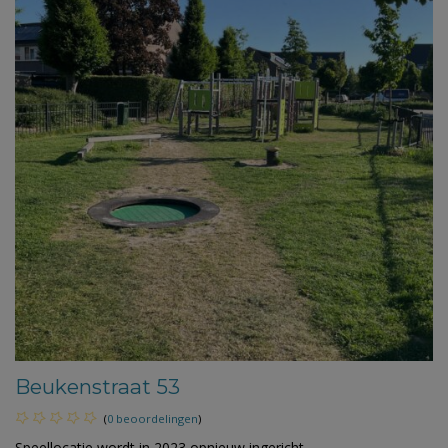
Beukenstraat 53
(
0 beoordelingen
)
Speellocatie wordt in 2023 opnieuw ingericht