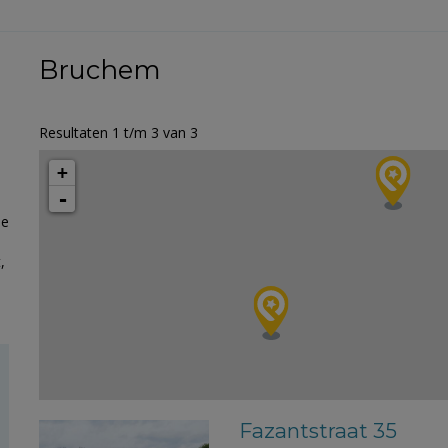
Bruchem
Resultaten 1 t/m 3 van 3
+
-
le
,
Fazantstraat 35