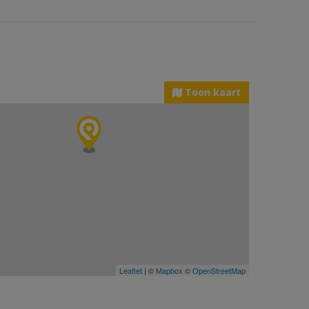
Toon kaart
Leaflet
| ©
Mapbox
©
OpenStreetMap