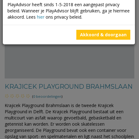
PlayAdvisor heeft sinds 1-5-2018 een aangepast privacy
beleid. Wanneer je PlayAdvisor blijft gebruiken, ga je hiermee
akkoord. Lees
hier
ons privacy beleid.
Akkoord & doorgaan
KRAJICEK PLAYGROUND BRAHMSLAAN
(
0 beoordelingen
)
Krajicek Playground Brahmslaan is de tweede Krajicek
Playground in Delft. De Krajicek Playground bestaat uit een
multicourt van asfalt waarop gevoetbald, gebasketbald en
getennist kan worden. Er worden ook skatelessen
georganiseerd. De Playground bevat ook een container voor
opslag van sport- en spelmaterialen en ligt naast het schoolplein