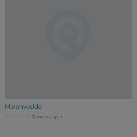
Molenweide
(
0 beoordelingen
)