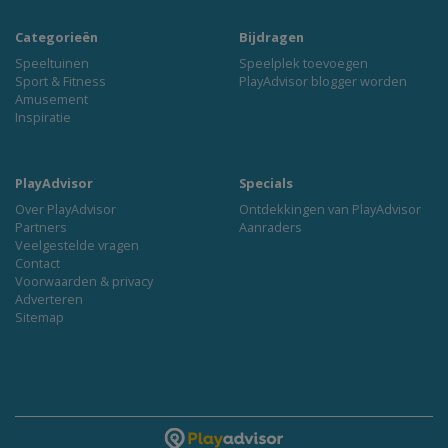
Categorieën
Bijdragen
Speeltuinen
Speelplek toevoegen
Sport & Fitness
PlayAdvisor blogger worden
Amusement
Inspiratie
PlayAdvisor
Specials
Over PlayAdvisor
Ontdekkingen van PlayAdvisor
Partners
Aanraders
Veelgestelde vragen
Contact
Voorwaarden & privacy
Adverteren
Sitemap