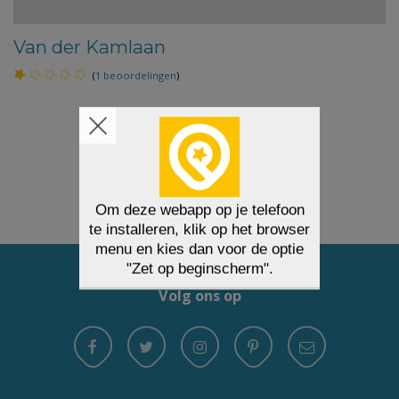
Van der Kamlaan
(
1 beoordelingen
)
1
2
3
…
14
Volgende
Volg ons op