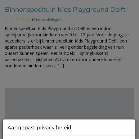
Binnenspeeltuin Kids Playground Delft
(
0 beoordelingen
)
Binnenspeeltuin Kids Playground in Delft is een indoor
speelparadijs voor kinderen van 0 tot 12 jaar. Voor de jongste
bezoekers is er bij binnenspeeltuin Kids Playground Delft een
aparte peuterhoek waar zij veilig onder begeleiding van hun
ouders kunnen spelen. Peuterhoek: – springkussens –
ballenbakken – glijbanen Activiteiten voor oudere kinderen: –
honderden hindernissen – […]
Aangepast privacy beleid