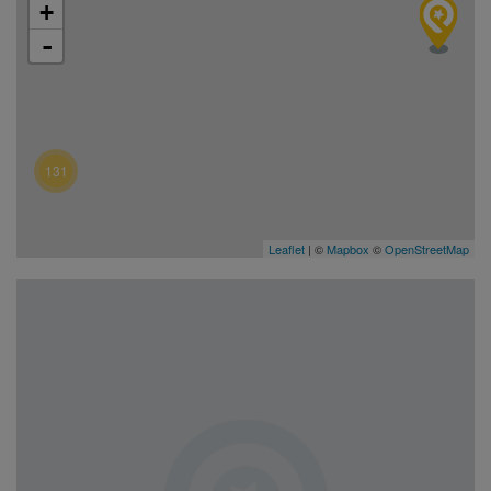
+
-
131
Leaflet
| ©
Mapbox
©
OpenStreetMap