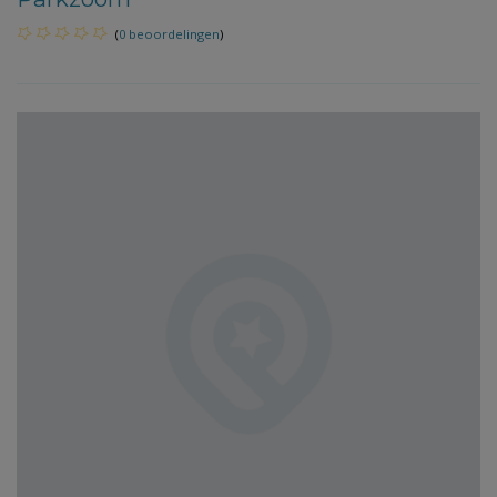
(
0 beoordelingen
)