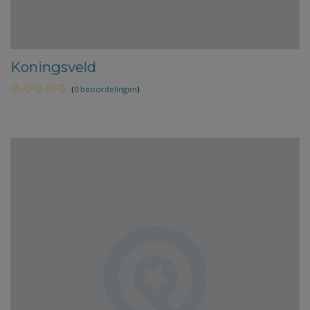
Koningsveld
(
0 beoordelingen
)