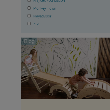
Krajicek Foundation
Monkey Town
Playadvisor
ZB1
Blog