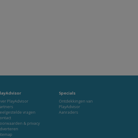
layAdvisor
Specials
ver PlayAdvisor
Ontdekkingen van
artners
PlayAdvisor
eelgestelde vragen
Aanraders
ontact
oorwaarden & privacy
dverteren
itemap