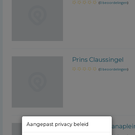
(
0 beoordelingen
)
Prins Claussingel
(
0 beoordelingen
)
Aangepast privacy beleid
Koningin Julianaplei