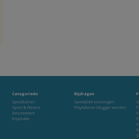
Categorieën
Bijdragen
P
Speeltuinen
Speelplek toevoegen
O
Sport & Fitness
PlayAdvisor blogger worden
P
Amusement
V
Inspiratie
C
V
A
S