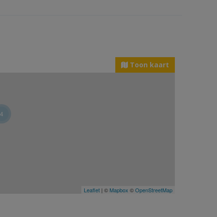
Toon kaart
4
Leaflet
| ©
Mapbox
©
OpenStreetMap