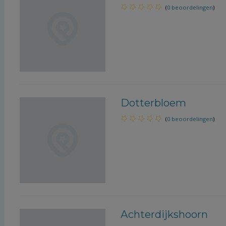
(
0 beoordelingen
)
Dotterbloem
(
0 beoordelingen
)
Achterdijkshoorn