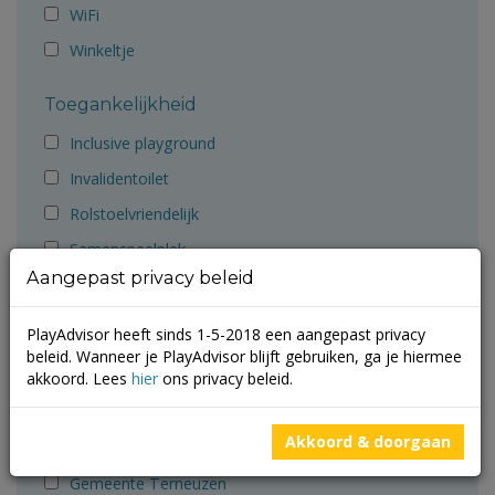
WiFi
Winkeltje
Toegankelijkheid
Inclusive playground
Invalidentoilet
Rolstoelvriendelijk
Samenspeelplek
Aangepast privacy beleid
Aanbevolen door
PlayAdvisor heeft sinds 1-5-2018 een aangepast privacy
Ballorig
beleid. Wanneer je PlayAdvisor blijft gebruiken, ga je hiermee
Cruyff Foundation
akkoord. Lees
hier
ons privacy beleid.
Gemeente Groningen
Akkoord & doorgaan
Gemeente Molenlanden
Gemeente Terneuzen