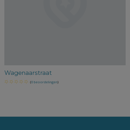
Wagenaarstraat
(
0 beoordelingen
)