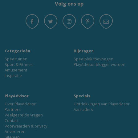
Volg ons op
Categorieën
Bijdragen
Speeltuinen
Speelplek toevoegen
Sport & Fitness
PlayAdvisor blogger worden
Amusement
Inspiratie
PlayAdvisor
Specials
Over PlayAdvisor
Ontdekkingen van PlayAdvisor
Partners
Aanraders
Veelgestelde vragen
Contact
Voorwaarden & privacy
Adverteren
Sitemap