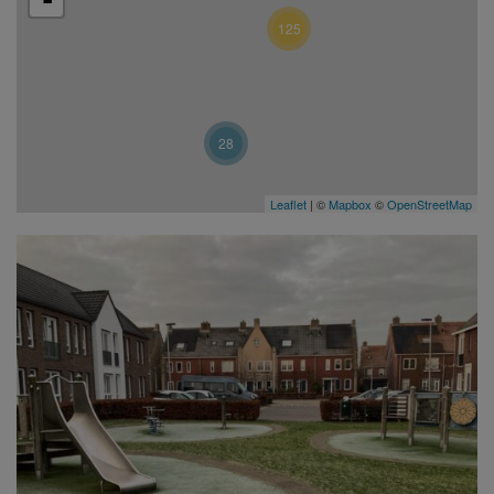
-
125
28
Leaflet
| ©
Mapbox
©
OpenStreetMap