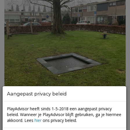
Aangepast privacy beleid
PlayAdvisor heeft sinds 1-5-2018 een aangepast privacy
beleid. Wanneer je PlayAdvisor blijft gebruiken, ga je hiermee
Speelveld (15A) Noordwiek
akkoord. Lees
hier
ons privacy beleid.
(
0 beoordelingen
)