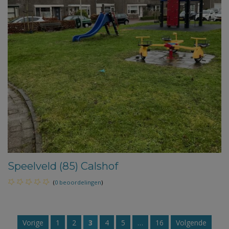
Speelveld (85) Calshof
(
0 beoordelingen
)
Vorige
1
2
3
4
5
…
16
Volgende