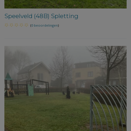
Speelveld (48B) Spletting
(
0 beoordelingen
)