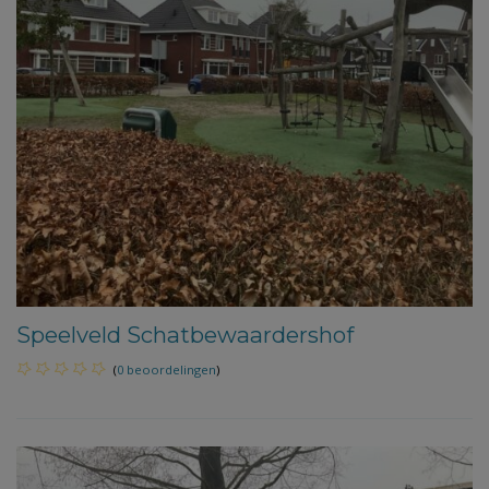
Speelveld Schatbewaardershof
(
0 beoordelingen
)