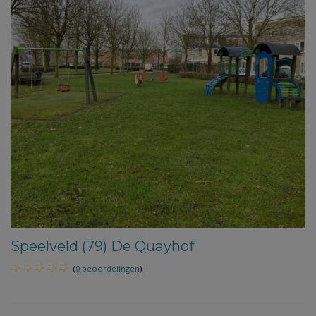
Speelveld (79) De Quayhof
(
0 beoordelingen
)