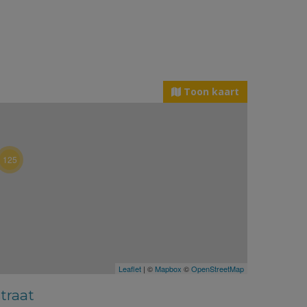
Toon kaart
125
Leaflet
| ©
Mapbox
©
OpenStreetMap
straat