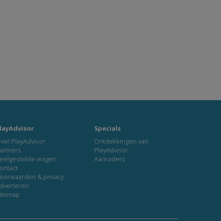
layAdvisor
Specials
ver PlayAdvisor
Ontdekkingen van
artners
PlayAdvisor
eelgestelde vragen
Aanraders
ontact
oorwaarden & privacy
dverteren
itemap