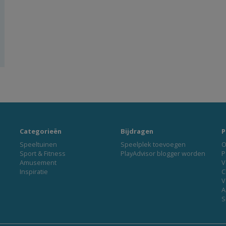
Categorieën
Bijdragen
P
Speeltuinen
Speelplek toevoegen
O
Sport & Fitness
PlayAdvisor blogger worden
P
Amusement
V
Inspiratie
C
V
A
S