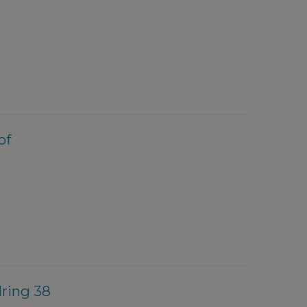
of
lring 38