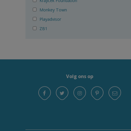
Krajicek Foundation
Monkey Town
Playadvisor
ZB1
Volg ons op