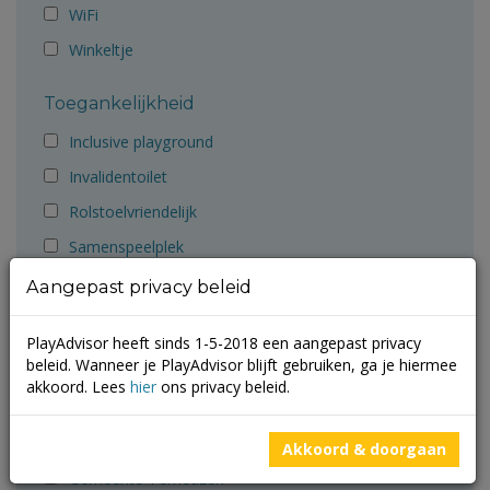
WiFi
Winkeltje
Toegankelijkheid
Inclusive playground
Invalidentoilet
Rolstoelvriendelijk
Samenspeelplek
Aangepast privacy beleid
Aanbevolen door
Ballorig
PlayAdvisor heeft sinds 1-5-2018 een aangepast privacy
beleid. Wanneer je PlayAdvisor blijft gebruiken, ga je hiermee
Cruyff Foundation
akkoord. Lees
hier
ons privacy beleid.
Gemeente Groningen
Gemeente Molenlanden
Akkoord & doorgaan
Gemeente Terneuzen