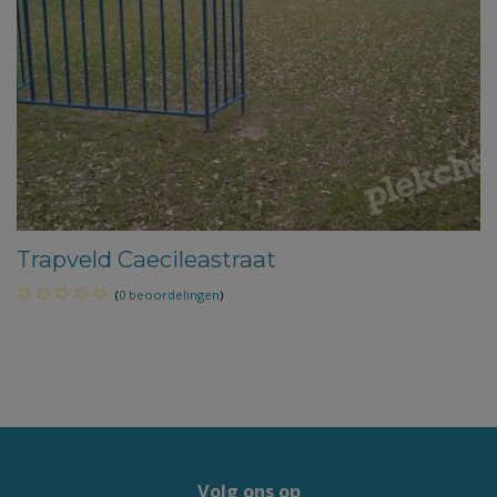
Trapveld Caecileastraat
(
0 beoordelingen
)
Volg ons op