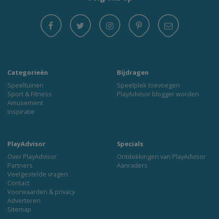
Categorieën
Bijdragen
Speeltuinen
Speelplek toevoegen
Sport & Fitness
PlayAdvisor blogger worden
Amusement
Inspiratie
PlayAdvisor
Specials
Over PlayAdvisor
Ontdekkingen van PlayAdvisor
Partners
Aanraders
Veelgestelde vragen
Contact
Voorwaarden & privacy
Adverteren
Sitemap