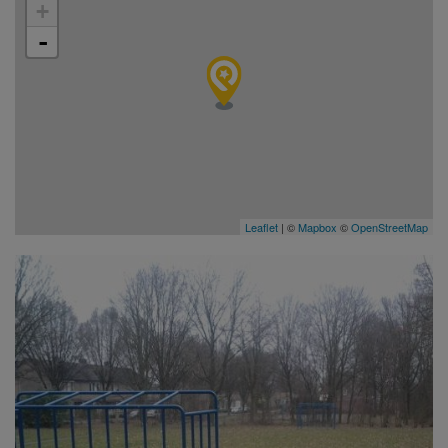
+
-
Leaflet
| ©
Mapbox
©
OpenStreetMap