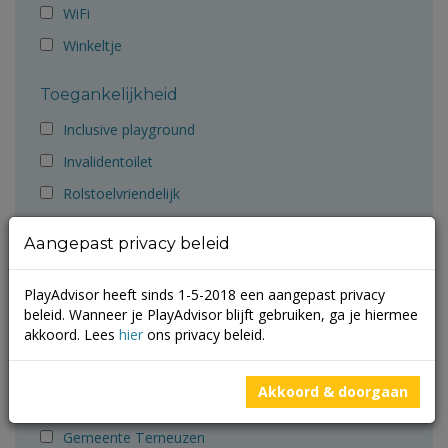
WiFi
Winkeltje
Toegankelijkheid
Inclusive playground
Invalidentoilet
Rolstoelvriendelijk
Samenspeelplek
Aangepast privacy beleid
Aanbevolen door
PlayAdvisor heeft sinds 1-5-2018 een aangepast privacy
Ballorig
beleid. Wanneer je PlayAdvisor blijft gebruiken, ga je hiermee
akkoord. Lees
hier
ons privacy beleid.
Cruyff Foundation
Gemeente Groningen
Akkoord & doorgaan
Gemeente Molenlanden
Gemeente Terneuzen