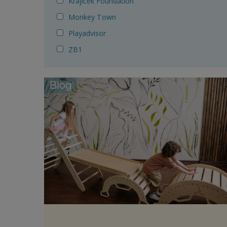
Krajicek Foundation
Monkey Town
Playadvisor
ZB1
Blog