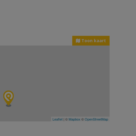
Toon kaart
Leaflet
| ©
Mapbox
©
OpenStreetMap