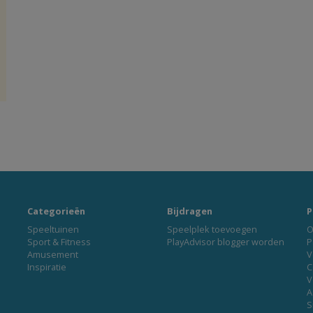
Categorieën
Bijdragen
P
Speeltuinen
Speelplek toevoegen
O
Sport & Fitness
PlayAdvisor blogger worden
P
Amusement
V
Inspiratie
C
V
A
S