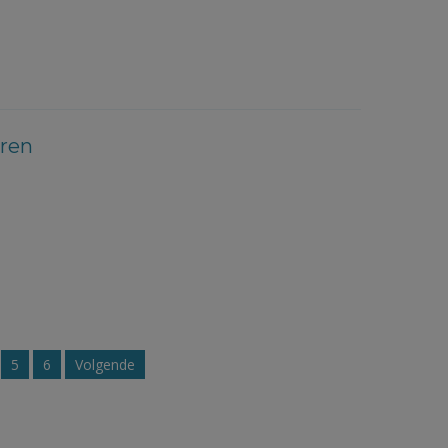
ren
5
6
Volgende