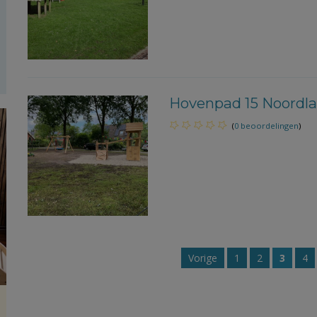
Hovenpad 15 Noordla
(
0 beoordelingen
)
Vorige
1
2
3
4