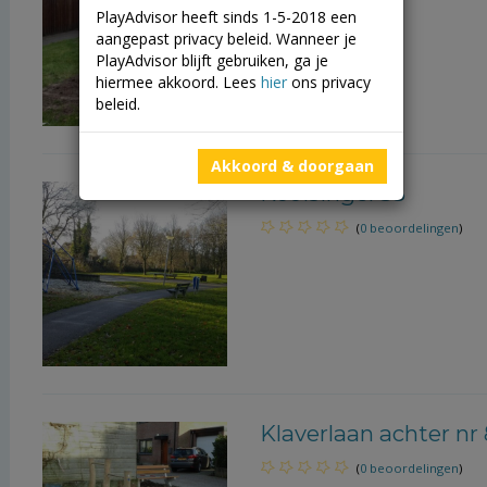
PlayAdvisor heeft sinds 1-5-2018 een
aangepast privacy beleid. Wanneer je
PlayAdvisor blijft gebruiken, ga je
hiermee akkoord. Lees
hier
ons privacy
beleid.
Akkoord & doorgaan
Kooisingel 33
(
0 beoordelingen
)
Klaverlaan achter nr
(
0 beoordelingen
)