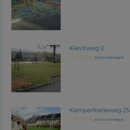
Kievitweg 2
(
0 beoordelingen
)
Kamperfoelieweg 25
(
0 beoordelingen
)