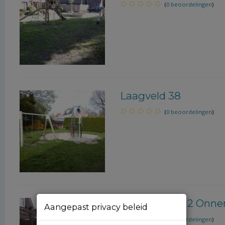
(
0 beoordelingen
)
Laagveld 38
(
0 beoordelingen
)
Kleine Kamp 2 Onne
Aangepast privacy beleid
(
0 beoordelingen
)