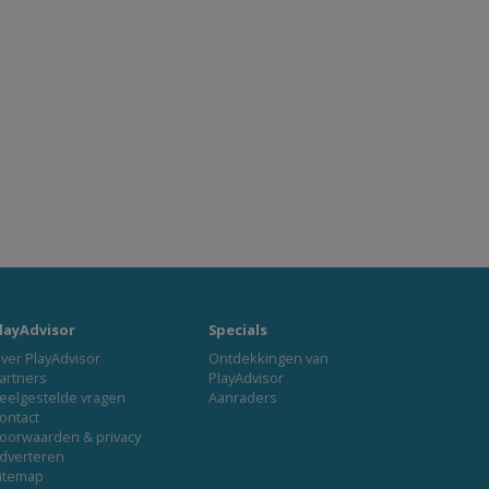
layAdvisor
Specials
ver PlayAdvisor
Ontdekkingen van
artners
PlayAdvisor
eelgestelde vragen
Aanraders
ontact
oorwaarden & privacy
dverteren
itemap