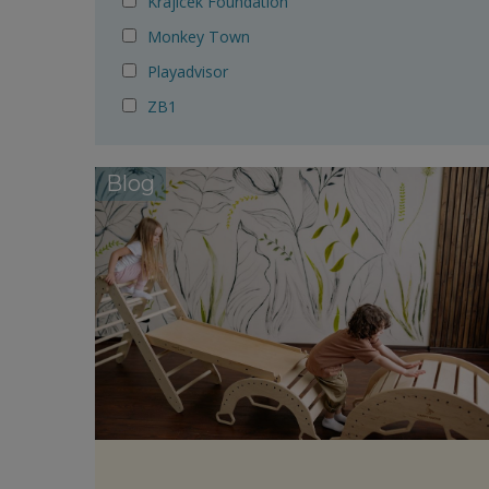
Krajicek Foundation
Monkey Town
Playadvisor
ZB1
Blog