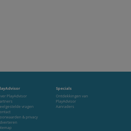
layAdvisor
Specials
ver PlayAdvisor
Ontdekkingen van
artners
PlayAdvisor
eelgestelde vragen
Aanraders
ontact
oorwaarden & privacy
dverteren
itemap