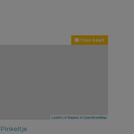
Toon kaart
Leaflet
| ©
Mapbox
©
OpenStreetMap
Pinkeltje