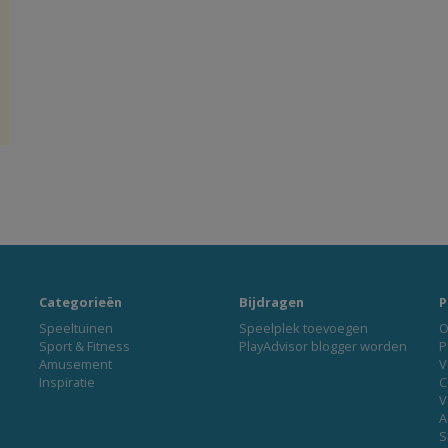
Categorieën
Bijdragen
P
Speeltuinen
Speelplek toevoegen
O
Sport & Fitness
PlayAdvisor blogger worden
P
Amusement
V
Inspiratie
C
V
A
S