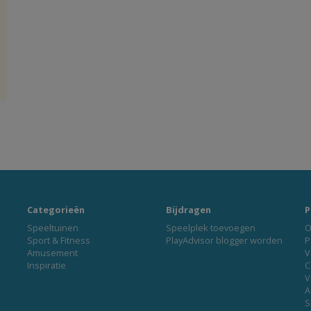
Categorieën
Bijdragen
P
Speeltuinen
Speelplek toevoegen
O
Sport & Fitness
PlayAdvisor blogger worden
P
Amusement
V
Inspiratie
C
V
A
S