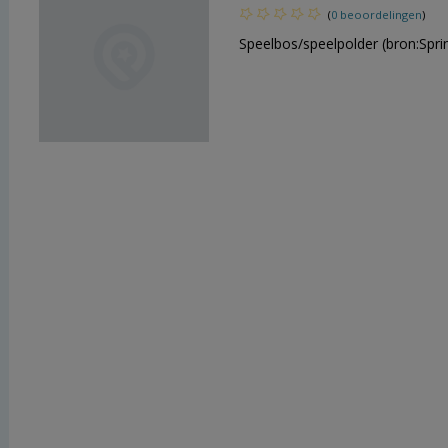
(
0 beoordelingen
)
Speelbos/speelpolder (bron:Spri