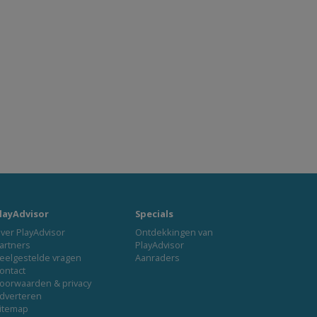
layAdvisor
Specials
ver PlayAdvisor
Ontdekkingen van
artners
PlayAdvisor
eelgestelde vragen
Aanraders
ontact
oorwaarden & privacy
dverteren
itemap