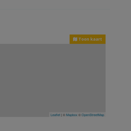
Toon kaart
Leaflet
| ©
Mapbox
©
OpenStreetMap