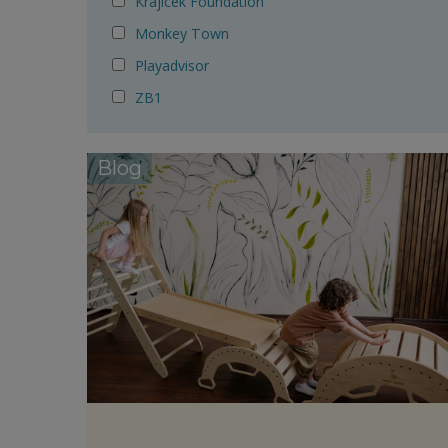
Krajicek Foundation
Monkey Town
Playadvisor
ZB1
Blog