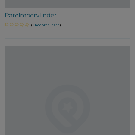
Parelmoervlinder
(
0 beoordelingen
)