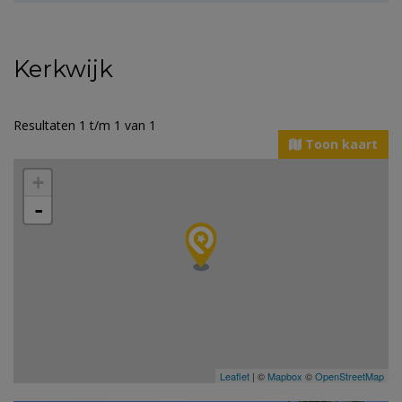
Kerkwijk
Resultaten 1 t/m 1 van 1
Toon kaart
+
-
Leaflet
| ©
Mapbox
©
OpenStreetMap