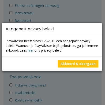
Fitness oefeningen aanwezig
Picknicktafel
Restaurant
Rolstoelvriendelijk
Aangepast privacy beleid
Rookvrij
PlayAdvisor heeft sinds 1-5-2018 een aangepast privacy
Toilet
beleid. Wanneer je PlayAdvisor blijft gebruiken, ga je hiermee
akkoord. Lees
hier
ons privacy beleid.
Verschoontafel
WiFi
Akkoord & doorgaan
Winkeltje
Toegankelijkheid
Inclusive playground
Invalidentoilet
Rolstoelvriendelijk