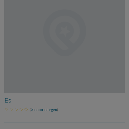
Es
(
0 beoordelingen
)