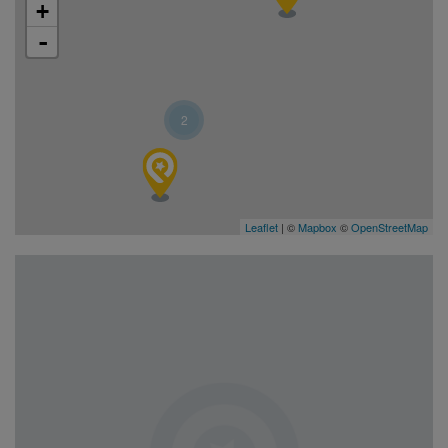
+
-
2
Leaflet
| ©
Mapbox
©
OpenStreetMap