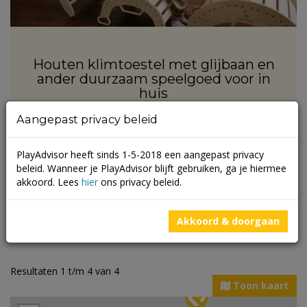
Houten klimtoestel met glijbaan en
ander duurzaam speelgoed voor in
huis
Aangepast privacy beleid
Lees meer
PlayAdvisor heeft sinds 1-5-2018 een aangepast privacy
beleid. Wanneer je PlayAdvisor blijft gebruiken, ga je hiermee
akkoord. Lees
hier
ons privacy beleid.
Akkoord & doorgaan
Leek
Resultaten 1 t/m 4 van 4
Toon kaart