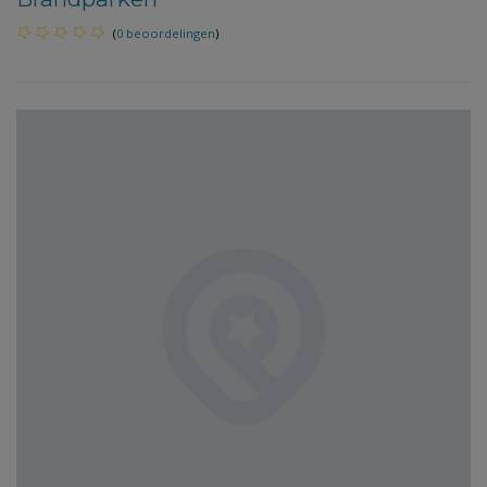
(
0 beoordelingen
)