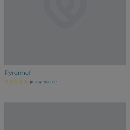
Pyronhof
(
0 beoordelingen
)