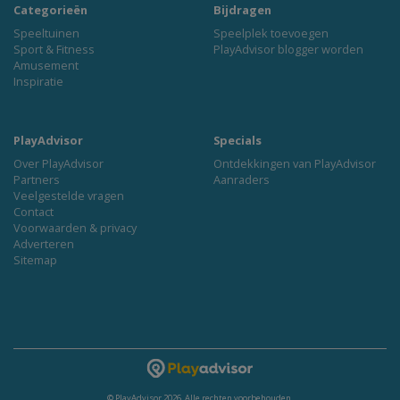
Categorieën
Bijdragen
Speeltuinen
Speelplek toevoegen
Sport & Fitness
PlayAdvisor blogger worden
Amusement
Inspiratie
PlayAdvisor
Specials
Over PlayAdvisor
Ontdekkingen van PlayAdvisor
Partners
Aanraders
Veelgestelde vragen
Contact
Voorwaarden & privacy
Adverteren
Sitemap
© PlayAdvisor 2026. Alle rechten voorbehouden.