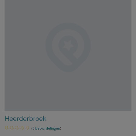
Heerderbroek
(
0 beoordelingen
)