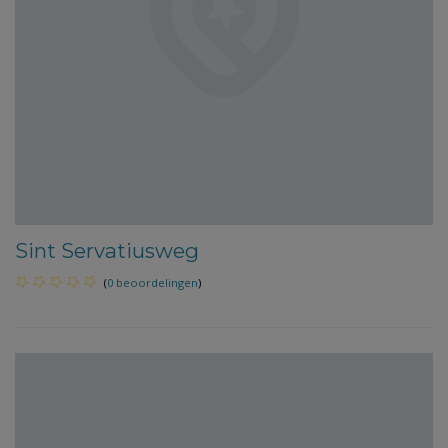
Sint Servatiusweg
(
0 beoordelingen
)