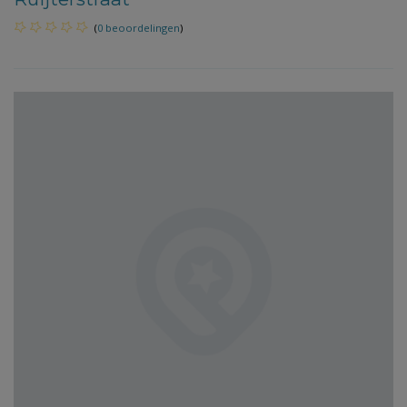
(
0 beoordelingen
)