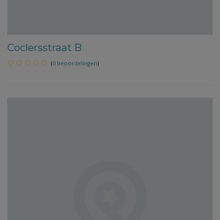
Coclersstraat B
(
0 beoordelingen
)