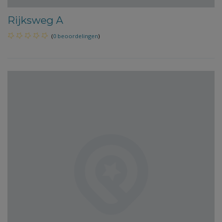
Rijksweg A
(
0 beoordelingen
)