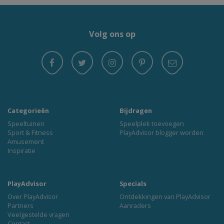
Volg ons op
Categorieën
Bijdragen
Speeltuinen
Speelplek toevoegen
Sport & Fitness
PlayAdvisor blogger worden
Amusement
Inspiratie
PlayAdvisor
Specials
Over PlayAdvisor
Ontdekkingen van PlayAdvisor
Partners
Aanraders
Veelgestelde vragen
Contact