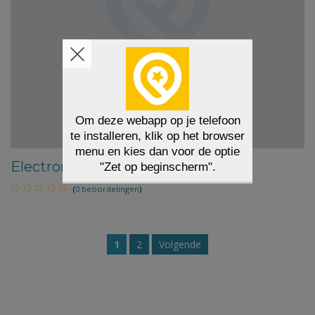
Electronstraat
(
0 beoordelingen
)
1
2
Volgende