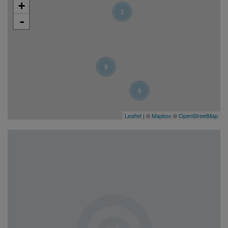
+
2
-
9
8
Leaflet
| ©
Mapbox
©
OpenStreetMap