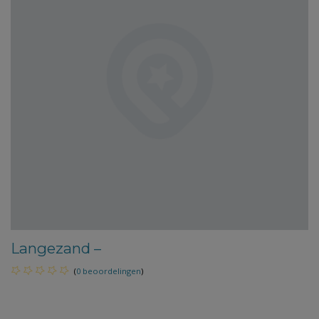
Langezand –
(
0 beoordelingen
)