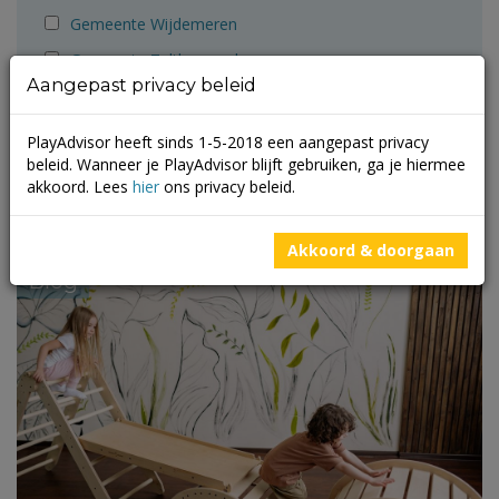
Gemeente Wijdemeren
Gemeente Zaltbommel
Aangepast privacy beleid
Krajicek Foundation
Monkey Town
PlayAdvisor heeft sinds 1-5-2018 een aangepast privacy
beleid. Wanneer je PlayAdvisor blijft gebruiken, ga je hiermee
Playadvisor
akkoord. Lees
hier
ons privacy beleid.
ZB1
Akkoord & doorgaan
Blog