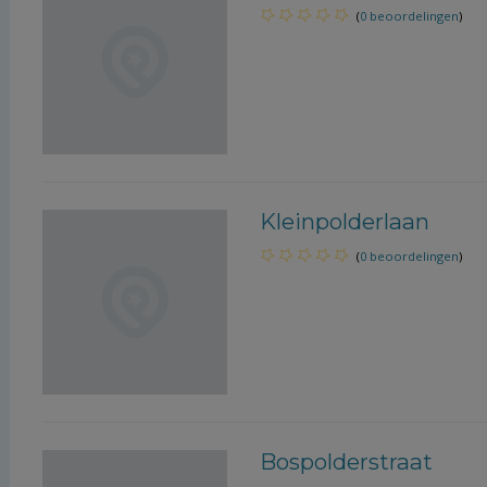
(
0 beoordelingen
)
Kleinpolderlaan
(
0 beoordelingen
)
Bospolderstraat