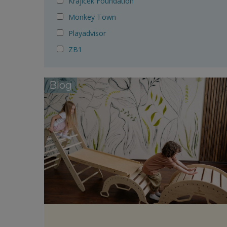
Krajicek Foundation
Monkey Town
Playadvisor
ZB1
Blog