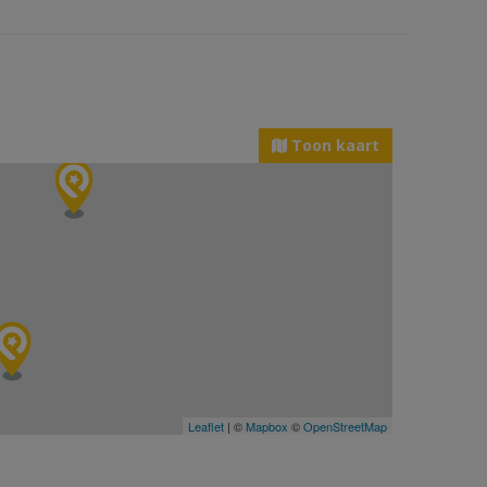
Toon kaart
Leaflet
| ©
Mapbox
©
OpenStreetMap