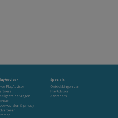
layAdvisor
Specials
ver PlayAdvisor
Ontdekkingen van
artners
PlayAdvisor
eelgestelde vragen
Aanraders
ontact
oorwaarden & privacy
dverteren
itemap