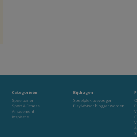
Categorieën
Bijdragen
P
Speeltuinen
Speelplek toevoegen
O
Sport & Fitness
PlayAdvisor blogger worden
P
Amusement
V
Inspiratie
C
V
A
S