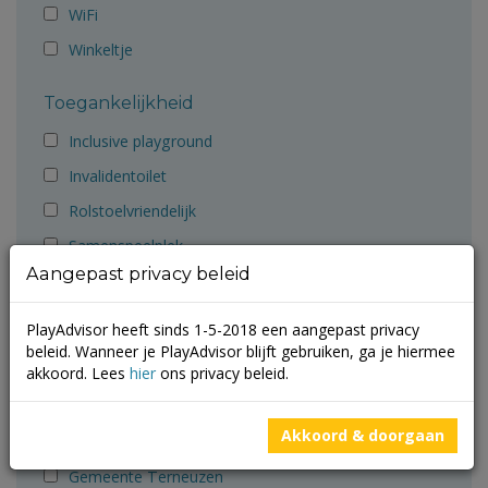
WiFi
Winkeltje
Toegankelijkheid
Inclusive playground
Invalidentoilet
Rolstoelvriendelijk
Samenspeelplek
Aangepast privacy beleid
Aanbevolen door
PlayAdvisor heeft sinds 1-5-2018 een aangepast privacy
Ballorig
beleid. Wanneer je PlayAdvisor blijft gebruiken, ga je hiermee
Cruyff Foundation
akkoord. Lees
hier
ons privacy beleid.
Gemeente Groningen
Akkoord & doorgaan
Gemeente Molenlanden
Gemeente Terneuzen