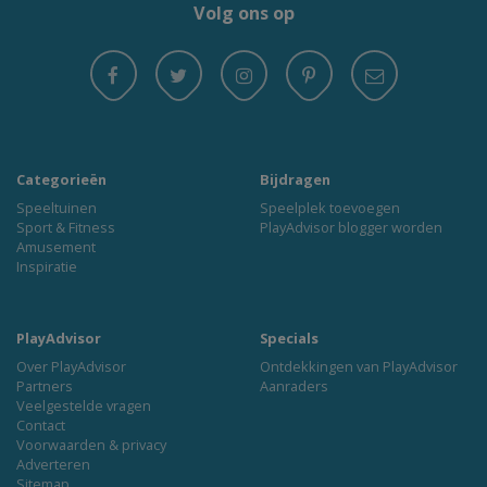
Volg ons op
Categorieën
Bijdragen
Speeltuinen
Speelplek toevoegen
Sport & Fitness
PlayAdvisor blogger worden
Amusement
Inspiratie
PlayAdvisor
Specials
Over PlayAdvisor
Ontdekkingen van PlayAdvisor
Partners
Aanraders
Veelgestelde vragen
Contact
Voorwaarden & privacy
Adverteren
Sitemap