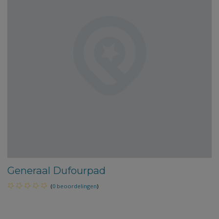
Generaal Dufourpad
(
0 beoordelingen
)