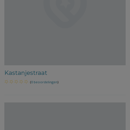
Kastanjestraat
(
0 beoordelingen
)