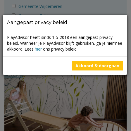
Gemeente Wijdemeren
Gemeente Zaltbommel
Aangepast privacy beleid
Krajicek Foundation
Monkey Town
PlayAdvisor heeft sinds 1-5-2018 een aangepast privacy
beleid. Wanneer je PlayAdvisor blijft gebruiken, ga je hiermee
Playadvisor
akkoord. Lees
hier
ons privacy beleid.
ZB1
Akkoord & doorgaan
Blog