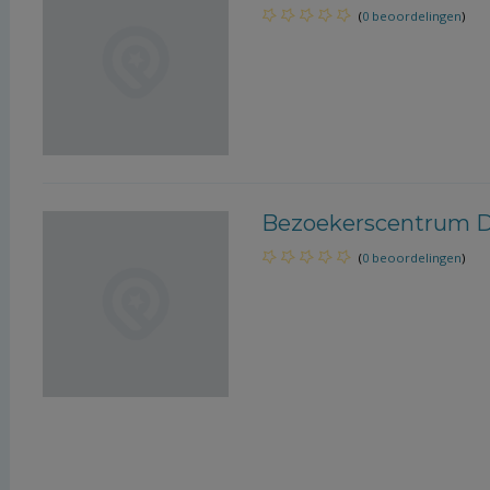
(
0 beoordelingen
)
Bezoekerscentrum 
(
0 beoordelingen
)