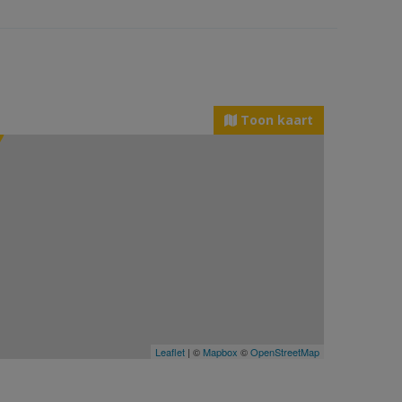
Toon kaart
Leaflet
| ©
Mapbox
©
OpenStreetMap