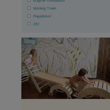
Krajicek Foundation
Monkey Town
Playadvisor
ZB1
Blog