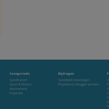
Categorieën
Bijdragen
P
Speeltuinen
Speelplek toevoegen
O
Sport & Fitness
PlayAdvisor blogger worden
P
Amusement
V
Inspiratie
C
V
A
S