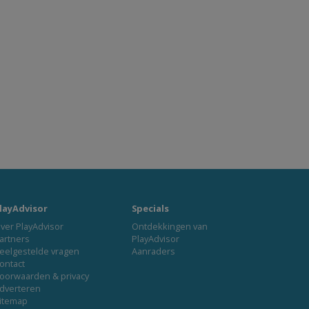
layAdvisor
Specials
ver PlayAdvisor
Ontdekkingen van
artners
PlayAdvisor
eelgestelde vragen
Aanraders
ontact
oorwaarden & privacy
dverteren
itemap