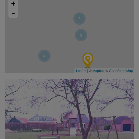
+
-
8
3
4
Leaflet
| ©
Mapbox
©
OpenStreetMap