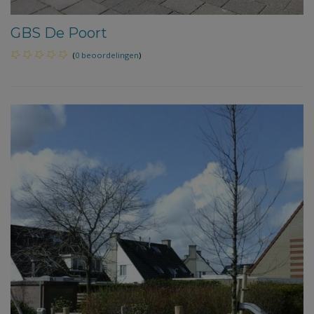
GBS De Poort
(
0 beoordelingen
)