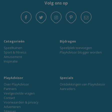
Volg ons op
Categorieën
Bijdragen
Speeltuinen
Speelplek toevoegen
Sport & Fitness
PlayAdvisor blogger worden
Amusement
Inspiratie
PlayAdvisor
Specials
Over PlayAdvisor
Ontdekkingen van PlayAdvisor
Partners
Aanraders
Veelgestelde vragen
Contact
Voorwaarden & privacy
Adverteren
Sitemap