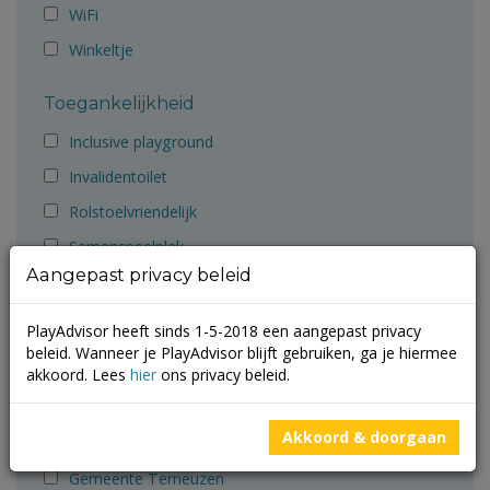
WiFi
Winkeltje
Toegankelijkheid
Inclusive playground
Invalidentoilet
Rolstoelvriendelijk
Samenspeelplek
Aangepast privacy beleid
Aanbevolen door
PlayAdvisor heeft sinds 1-5-2018 een aangepast privacy
Ballorig
beleid. Wanneer je PlayAdvisor blijft gebruiken, ga je hiermee
Cruyff Foundation
akkoord. Lees
hier
ons privacy beleid.
Gemeente Groningen
Akkoord & doorgaan
Gemeente Molenlanden
Gemeente Terneuzen