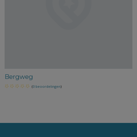
Bergweg
(
0 beoordelingen
)