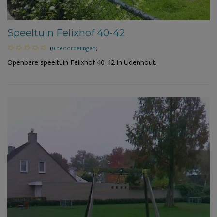
Speeltuin Felixhof 40-42
(
0 beoordelingen
)
Openbare speeltuin Felixhof 40-42 in Udenhout.