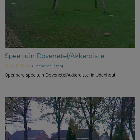
Speeltuin Dovenetel/Akkerdistel
(
0 beoordelingen
)
Openbare speeltuin Dovenetel/Akkerdistel in Udenhout.