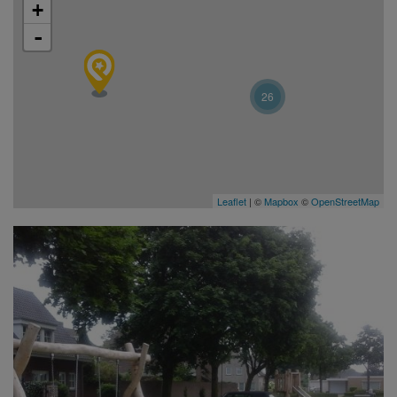
+
-
26
Leaflet
| ©
Mapbox
©
OpenStreetMap