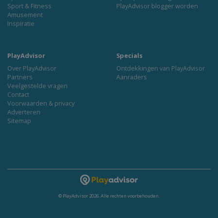
Sport & Fitness
PlayAdvisor blogger worden
Amusement
Inspiratie
PlayAdvisor
Specials
Over PlayAdvisor
Ontdekkingen van PlayAdvisor
Partners
Aanraders
Veelgestelde vragen
Contact
Voorwaarden & privacy
Adverteren
Sitemap
© PlayAdvisor 2026. Alle rechten voorbehouden.