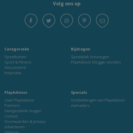
Volg ons op
Categorieën
Bijdragen
Speeltuinen
Speelplek toevoegen
Sport & Fitness
PlayAdvisor blogger worden
Amusement
Inspiratie
PlayAdvisor
Specials
Over PlayAdvisor
Ontdekkingen van PlayAdvisor
Partners
Aanraders
Veelgestelde vragen
Contact
Voorwaarden & privacy
Adverteren
Sitemap