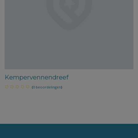
Kempervennendreef
(
0 beoordelingen
)