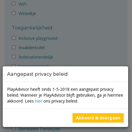
WiFi
Winkeltje
Toegankelijkheid
Inclusive playground
Invalidentoilet
Rolstoelvriendelijk
Samenspeelplek
Aangepast privacy beleid
Aanbevolen door
PlayAdvisor heeft sinds 1-5-2018 een aangepast privacy
Ballorig
beleid. Wanneer je PlayAdvisor blijft gebruiken, ga je hiermee
Cruyff Foundation
akkoord. Lees
hier
ons privacy beleid.
Gemeente Groningen
Akkoord & doorgaan
Gemeente Molenlanden
Gemeente Terneuzen