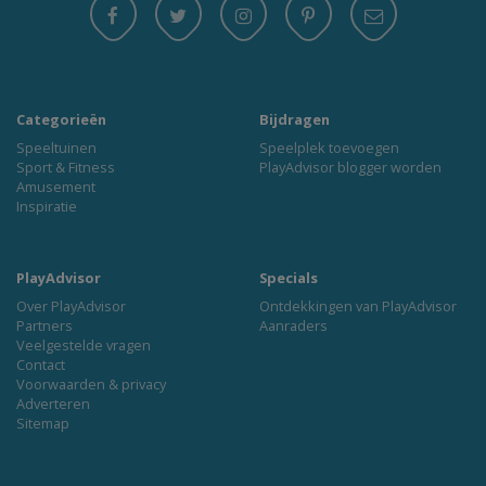
Categorieën
Bijdragen
Speeltuinen
Speelplek toevoegen
Sport & Fitness
PlayAdvisor blogger worden
Amusement
Inspiratie
PlayAdvisor
Specials
Over PlayAdvisor
Ontdekkingen van PlayAdvisor
Partners
Aanraders
Veelgestelde vragen
Contact
Voorwaarden & privacy
Adverteren
Sitemap