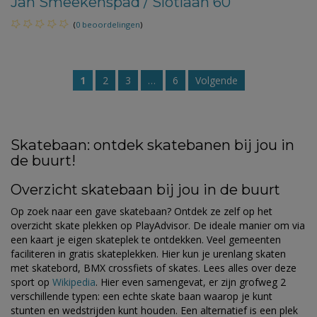
Jan Smeekenspad / Slotlaan 60
(
0 beoordelingen
)
1
2
3
…
6
Volgende
Skatebaan: ontdek skatebanen bij jou in
de buurt!
Overzicht skatebaan bij jou in de buurt
Op zoek naar een gave skatebaan? Ontdek ze zelf op het
overzicht skate plekken op PlayAdvisor. De ideale manier om via
een kaart je eigen skateplek te ontdekken. Veel gemeenten
faciliteren in gratis skateplekken. Hier kun je urenlang skaten
met skatebord, BMX crossfiets of skates. Lees alles over deze
sport op
Wikipedia
. Hier even samengevat, er zijn grofweg 2
verschillende typen: een echte skate baan waarop je kunt
stunten en wedstrijden kunt houden. Een alternatief is een plek