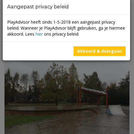
Ontdek deze mooie grote openbare speeltuin in de Willem van
Aangepast privacy beleid
Kesselstraat in de wijk Geeren-Zuid in Breda voor alle leeftijden.
Zo is er een grote waterspeelplaats en speelhuisje voor peuters
en kleuters in de leeftijd van 1 tot ca. 5 jaar. Ook kunnen
PlayAdvisor heeft sinds 1-5-2018 een aangepast privacy
kinderen hier glijden van de grote taludglijbaan, samen
beleid. Wanneer je PlayAdvisor blijft gebruiken, ga je hiermee
schommelen op de duo […]
akkoord. Lees
hier
ons privacy beleid.
Akkoord & doorgaan