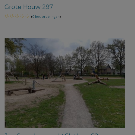
Grote Houw 297
(
0 beoordelingen
)