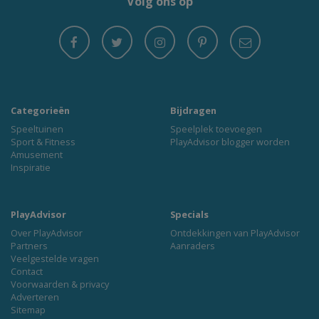
Volg ons op
Categorieën
Bijdragen
Speeltuinen
Speelplek toevoegen
Sport & Fitness
PlayAdvisor blogger worden
Amusement
Inspiratie
PlayAdvisor
Specials
Over PlayAdvisor
Ontdekkingen van PlayAdvisor
Partners
Aanraders
Veelgestelde vragen
Contact
Voorwaarden & privacy
Adverteren
Sitemap