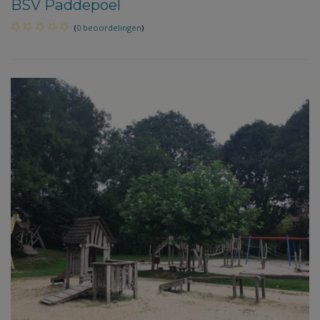
BSV Paddepoel
(
0 beoordelingen
)