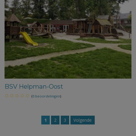
BSV Helpman-Oost
(
0 beoordelingen
)
1
2
3
Volgende