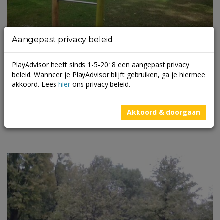
Aangepast privacy beleid
PlayAdvisor heeft sinds 1-5-2018 een aangepast privacy
beleid. Wanneer je PlayAdvisor blijft gebruiken, ga je hiermee
1.14 Gebroek 60
akkoord. Lees
hier
ons privacy beleid.
(
0 beoordelingen
)
Locatie: Roermond Wijk: Roermondse veld Doelgroepen: – 0 tot
Akkoord & doorgaan
5 jaar – 6 tot 12 jaar