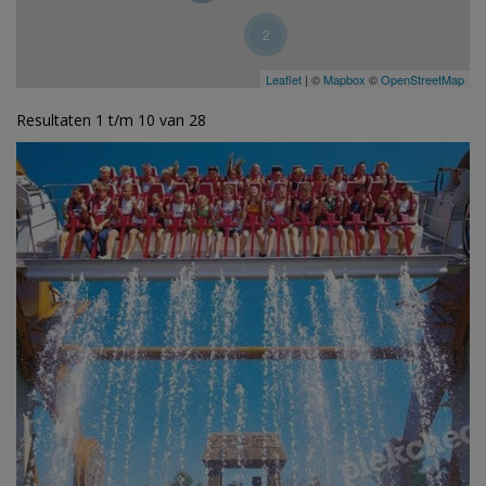
2
Leaflet
| ©
Mapbox
©
OpenStreetMap
Resultaten 1 t/m 10 van 28