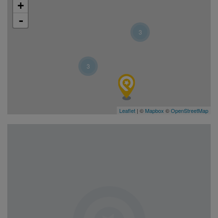
+
-
3
3
Leaflet
| ©
Mapbox
©
OpenStreetMap