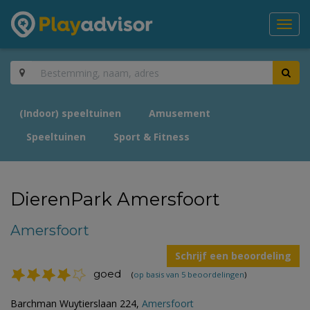
Toggl
navig
(Indoor) speeltuinen
Amusement
Speeltuinen
Sport & Fitness
DierenPark Amersfoort
Amersfoort
Schrijf een beoordeling
goed
(
op basis van 5 beoordelingen
)
Barchman Wuytierslaan 224,
Amersfoort