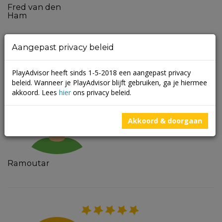
Fred van den
Ham
Aangepast privacy beleid
PlayAdvisor heeft sinds 1-5-2018 een aangepast privacy
Beoordeeld op 18 oktober 2016 om 15:02
beleid. Wanneer je PlayAdvisor blijft gebruiken, ga je hiermee
akkoord. Lees
hier
ons privacy beleid.
Dierenpark Amersfoort …super mooie
park
Akkoord & doorgaan
Ramoutar