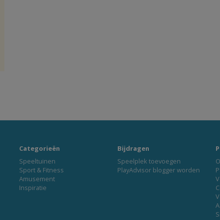
Categorieën
Bijdragen
P
Speeltuinen
Speelplek toevoegen
O
Sport & Fitness
PlayAdvisor blogger worden
P
Amusement
V
Inspiratie
C
V
A
S