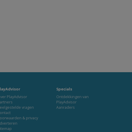
layAdvisor
Specials
ver PlayAdvisor
Ontdekkingen van
artners
PlayAdvisor
eelgestelde vragen
Aanraders
ontact
oorwaarden & privacy
dverteren
itemap