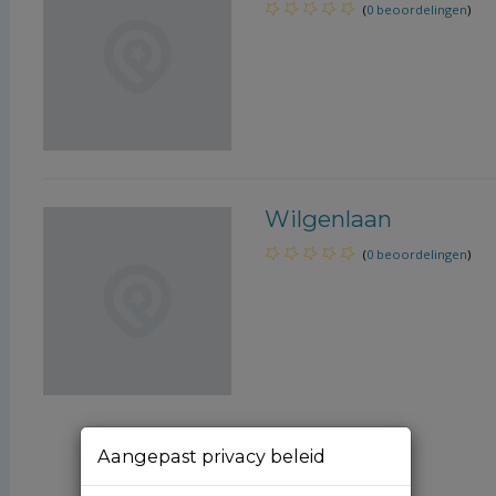
(
0 beoordelingen
)
Wilgenlaan
(
0 beoordelingen
)
Aangepast privacy beleid