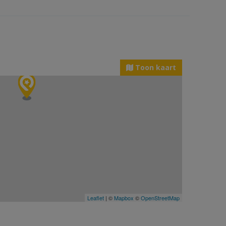
Toon kaart
Leaflet
| ©
Mapbox
©
OpenStreetMap