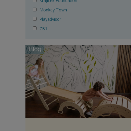
Krajicek Foundation
Monkey Town
Playadvisor
ZB1
Blog