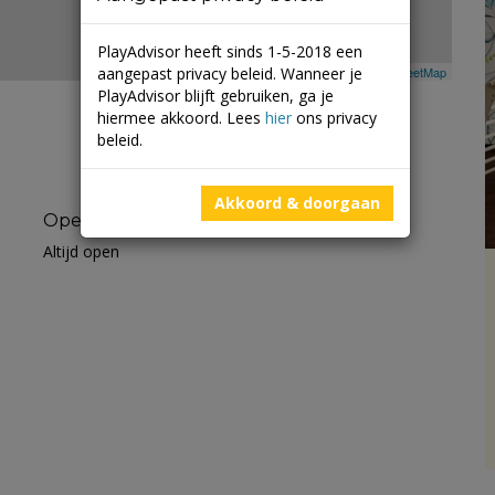
PlayAdvisor heeft sinds 1-5-2018 een
aangepast privacy beleid. Wanneer je
Leaflet
| ©
Mapbox
©
OpenStreetMap
PlayAdvisor blijft gebruiken, ga je
hiermee akkoord. Lees
hier
ons privacy
beleid.
Akkoord & doorgaan
Openingstijden
Altijd open