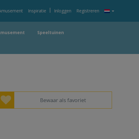
|
Amusement
Inspiratie
Inloggen
Registreren
Amusement
Speeltuinen
Bewaar als favoriet