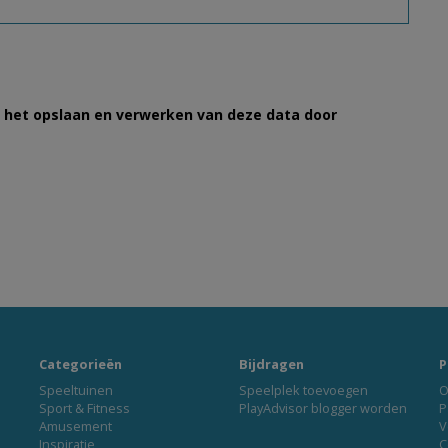
et het opslaan en verwerken van deze data door
Categorieën
Bijdragen
P
Speeltuinen
Speelplek toevoegen
O
Sport & Fitness
PlayAdvisor blogger worden
P
Amusement
V
Inspiratie
C