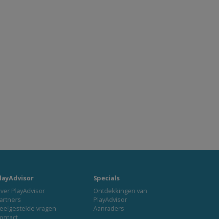
layAdvisor
Specials
ver PlayAdvisor
Ontdekkingen van
artners
PlayAdvisor
eelgestelde vragen
Aanraders
ontact