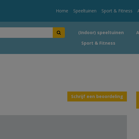
Home
Speeltuinen
Sport & Fitness
(Indoor) speeltuinen
Sport & Fitness
Schrijf een beoordeling