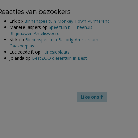
Reacties van bezoekers
Erik
op
Binnenspeeltuin Monkey Town Purmerend
Marielle Jaspers
op
Speeltuin bij Theehuis
Rhijnauwen Amelisweerd
Kick
op
Binnenspeeltuin Ballorig Amsterdam
Gaasperplas
Luciededelft
op
Tunesiëplaats
Jolanda
op
BestZOO dierentuin in Best
Like ons