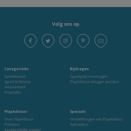
Volg ons op
Categorieën
Bijdragen
Speeltuinen
Speelplek toevoegen
Sport & Fitness
PlayAdvisor blogger worden
Amusement
Inspiratie
PlayAdvisor
Specials
Over PlayAdvisor
Ontdekkingen van PlayAdvisor
Partners
Aanraders
Veelgestelde vragen