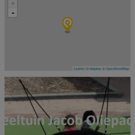
+
-
Leaflet
| ©
Mapbox
©
OpenStreetMap