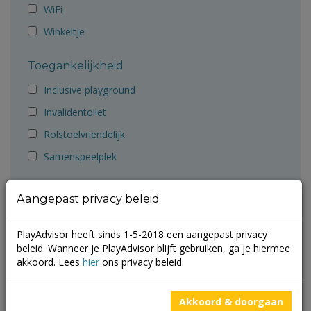
WiFi
Winkeltje
Toegankelijkheid
Inclusive playground
Invalidentoilet
Rolstoelvriendelijk
Samenspeelplek
Aanbevolen door
Aangepast privacy beleid
Ballorig
PlayAdvisor heeft sinds 1-5-2018 een aangepast privacy
Cruyff Foundation
beleid. Wanneer je PlayAdvisor blijft gebruiken, ga je hiermee
Gemeente Groningen
akkoord. Lees
hier
ons privacy beleid.
Gemeente Molenlanden
Akkoord & doorgaan
Gemeente Terneuzen