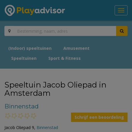
Toggl
navig
(Indoor) speeltuinen
Amusement
Speeltuinen
Sport & Fitness
Speeltuin Jacob Oliepad in
Amsterdam
Binnenstad
Schrijf een beoordeling
Jacob Oliepad 9,
Binnenstad