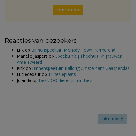
Lees meer
Reacties van bezoekers
Erik
op
Binnenspeeltuin Monkey Town Purmerend
Marielle Jaspers
op
Speeltuin bij Theehuis Rhijnauwen
Amelisweerd
Kick
op
Binnenspeeltuin Ballorig Amsterdam Gaasperplas
Luciededelft
op
Tunesiëplaats
Jolanda
op
BestZOO dierentuin in Best
Like ons