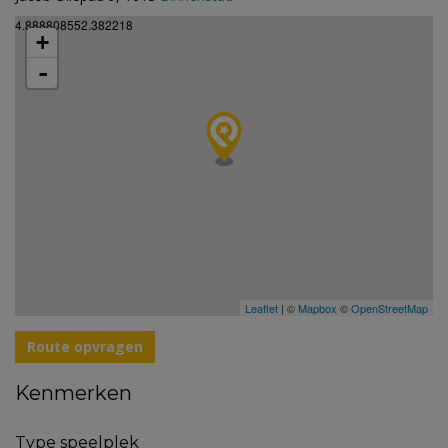
4.888808552.382218
+
-
Leaflet
| ©
Mapbox
©
OpenStreetMap
Route opvragen
Kenmerken
Type speelplek