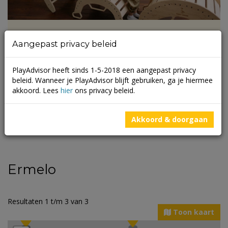
Aangepast privacy beleid
Houten klimtoestel met glijbaan en
ander duurzaam speelgoed voor in
huis
PlayAdvisor heeft sinds 1-5-2018 een aangepast privacy
beleid. Wanneer je PlayAdvisor blijft gebruiken, ga je hiermee
akkoord. Lees
hier
ons privacy beleid.
Lees meer
Akkoord & doorgaan
Ermelo
Resultaten 1 t/m 3 van 3
Toon kaart